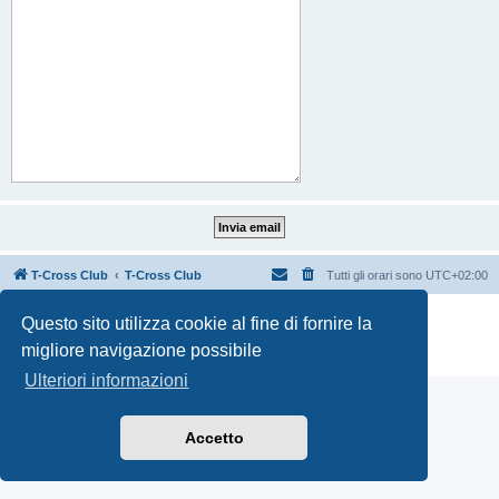
T-Cross Club
T-Cross Club
Tutti gli orari sono
UTC+02:00
Creato da
phpBB
® Forum Software © phpBB Limited
Questo sito utilizza cookie al fine di fornire la
Traduzione Italiana
phpBB-Italia.it
migliore navigazione possibile
Privacy
|
Condizioni
Ulteriori informazioni
Accetto