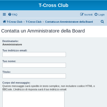
T-Cross Club
FAQ
Iscriviti
Login
C
T-Cross Club
T-Cross Club
Contatta un Amministratore della Board
e
Contatta un Amministratore della Board
r
c
Destinatario:
Amministratore
a
Tuo indirizzo email:
Tuo nome:
Titolo:
Corpo del messaggio:
Questo messaggio sarà spedito in testo semplice, non includere codice HTML o
BBCode. L’indirizzo di risposta sarà il tuo indirizzo email.