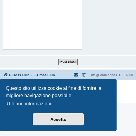
T-Cross Club
T-Cross Club
Tutti gli orari sono
UTC+02:00
Creato da
phpBB
® Forum Software © phpBB Limited
Questo sito utilizza cookie al fine di fornire la
Traduzione Italiana
phpBB-Italia.it
migliore navigazione possibile
Privacy
|
Condizioni
Ulteriori informazioni
Accetto