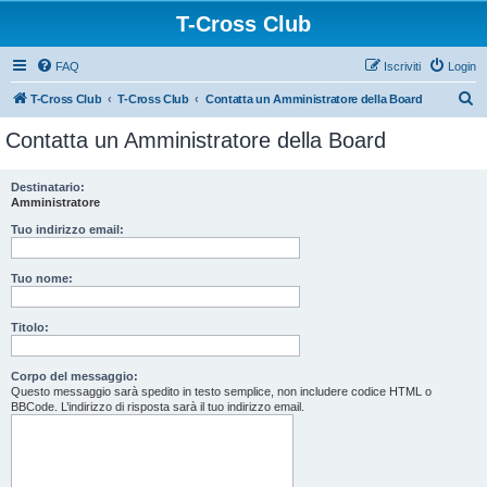
T-Cross Club
FAQ
Iscriviti
Login
C
T-Cross Club
T-Cross Club
Contatta un Amministratore della Board
e
Contatta un Amministratore della Board
r
c
Destinatario:
Amministratore
a
Tuo indirizzo email:
Tuo nome:
Titolo:
Corpo del messaggio:
Questo messaggio sarà spedito in testo semplice, non includere codice HTML o
BBCode. L’indirizzo di risposta sarà il tuo indirizzo email.