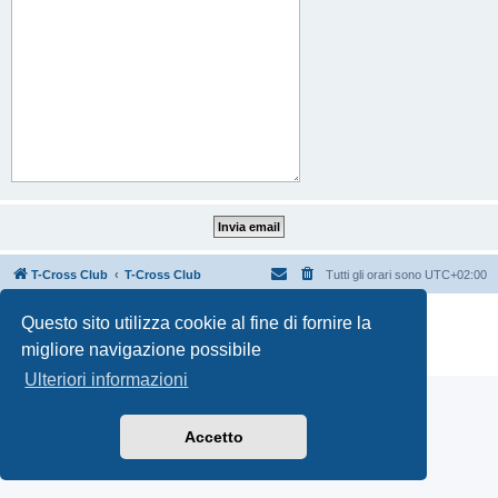
T-Cross Club
T-Cross Club
Tutti gli orari sono
UTC+02:00
Creato da
phpBB
® Forum Software © phpBB Limited
Questo sito utilizza cookie al fine di fornire la
Traduzione Italiana
phpBB-Italia.it
migliore navigazione possibile
Privacy
|
Condizioni
Ulteriori informazioni
Accetto