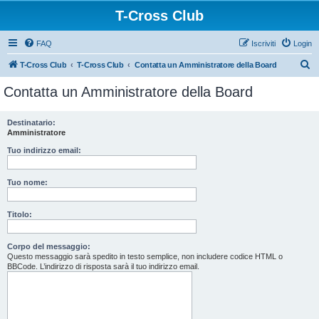
T-Cross Club
FAQ
Iscriviti
Login
C
T-Cross Club
T-Cross Club
Contatta un Amministratore della Board
e
Contatta un Amministratore della Board
r
c
Destinatario:
Amministratore
a
Tuo indirizzo email:
Tuo nome:
Titolo:
Corpo del messaggio:
Questo messaggio sarà spedito in testo semplice, non includere codice HTML o
BBCode. L’indirizzo di risposta sarà il tuo indirizzo email.