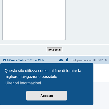
T-Cross Club
T-Cross Club
Tutti gli orari sono
UTC+02:00
Creato da
phpBB
® Forum Software © phpBB Limited
Questo sito utilizza cookie al fine di fornire la
Traduzione Italiana
phpBB-Italia.it
migliore navigazione possibile
Privacy
|
Condizioni
Ulteriori informazioni
Accetto