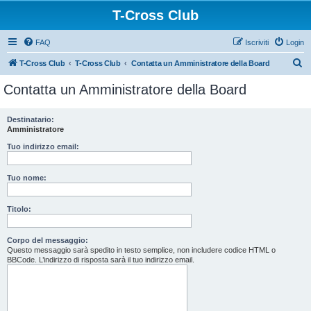
T-Cross Club
FAQ
Iscriviti
Login
C
T-Cross Club
T-Cross Club
Contatta un Amministratore della Board
e
Contatta un Amministratore della Board
r
c
Destinatario:
Amministratore
a
Tuo indirizzo email:
Tuo nome:
Titolo:
Corpo del messaggio:
Questo messaggio sarà spedito in testo semplice, non includere codice HTML o
BBCode. L’indirizzo di risposta sarà il tuo indirizzo email.