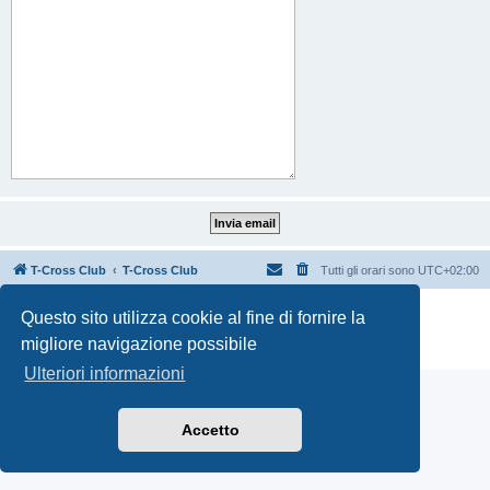
T-Cross Club
T-Cross Club
Tutti gli orari sono
UTC+02:00
Creato da
phpBB
® Forum Software © phpBB Limited
Questo sito utilizza cookie al fine di fornire la
Traduzione Italiana
phpBB-Italia.it
migliore navigazione possibile
Privacy
|
Condizioni
Ulteriori informazioni
Accetto