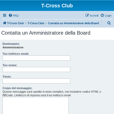
T-Cross Club
FAQ
Iscriviti
Login
C
T-Cross Club
T-Cross Club
Contatta un Amministratore della Board
e
Contatta un Amministratore della Board
r
c
Destinatario:
Amministratore
a
Tuo indirizzo email:
Tuo nome:
Titolo:
Corpo del messaggio:
Questo messaggio sarà spedito in testo semplice, non includere codice HTML o
BBCode. L’indirizzo di risposta sarà il tuo indirizzo email.