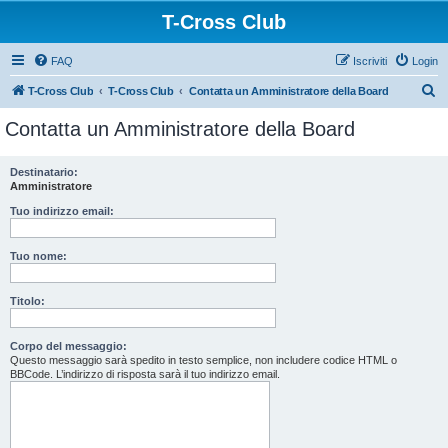
T-Cross Club
FAQ
Iscriviti
Login
C
T-Cross Club
T-Cross Club
Contatta un Amministratore della Board
e
Contatta un Amministratore della Board
r
c
Destinatario:
Amministratore
a
Tuo indirizzo email:
Tuo nome:
Titolo:
Corpo del messaggio:
Questo messaggio sarà spedito in testo semplice, non includere codice HTML o
BBCode. L’indirizzo di risposta sarà il tuo indirizzo email.