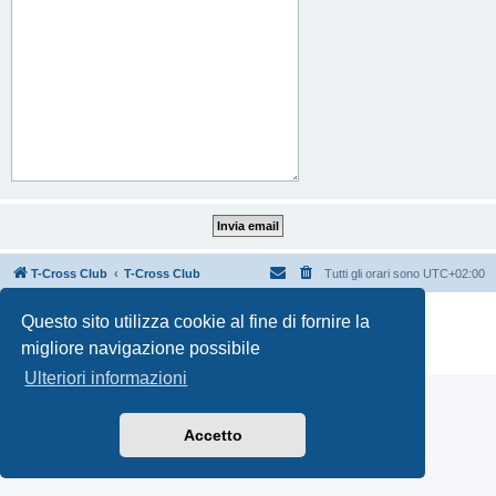
T-Cross Club
T-Cross Club
Tutti gli orari sono
UTC+02:00
Creato da
phpBB
® Forum Software © phpBB Limited
Questo sito utilizza cookie al fine di fornire la
Traduzione Italiana
phpBB-Italia.it
migliore navigazione possibile
Privacy
|
Condizioni
Ulteriori informazioni
Accetto