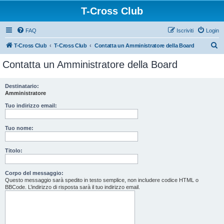
T-Cross Club
FAQ
Iscriviti
Login
C
T-Cross Club
T-Cross Club
Contatta un Amministratore della Board
e
Contatta un Amministratore della Board
r
c
Destinatario:
Amministratore
a
Tuo indirizzo email:
Tuo nome:
Titolo:
Corpo del messaggio:
Questo messaggio sarà spedito in testo semplice, non includere codice HTML o
BBCode. L’indirizzo di risposta sarà il tuo indirizzo email.