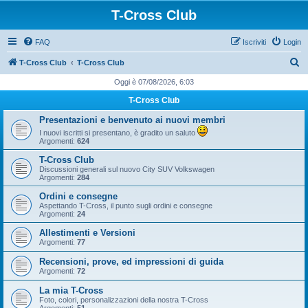
T-Cross Club
FAQ
Iscriviti
Login
C
T-Cross Club
T-Cross Club
e
Oggi è 07/08/2026, 6:03
r
T-Cross Club
c
Presentazioni e benvenuto ai nuovi membri
a
I nuovi iscritti si presentano, è gradito un saluto
Argomenti:
624
T-Cross Club
Discussioni generali sul nuovo City SUV Volkswagen
Argomenti:
284
Ordini e consegne
Aspettando T-Cross, il punto sugli ordini e consegne
Argomenti:
24
Allestimenti e Versioni
Argomenti:
77
Recensioni, prove, ed impressioni di guida
Argomenti:
72
La mia T-Cross
Foto, colori, personalizzazioni della nostra T-Cross