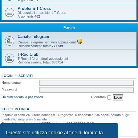
Argomenti:
51
Problemi T-Cross
Discussioni su problemi T-Cross
Argomenti:
402
Forum
Canale Telegram
Canale Telegram per i veri appassionati
Reindirizzamenti totali:
777749
T-Roc Club
T-Roc , il forum degli appassionati
Reindirizzamenti totali:
653714
LOGIN
•
ISCRIVITI
Nome utente:
Password:
Ho dimenticato la password
Ricordami
CHI C’È IN LINEA
In totale ci sono
240
utenti connessi : 4 registrati, 0 nascosti e 236 ospiti (basato sugli
utenti attivi negli ultimi 5 minuti)
Record di utenti connessi:
10858
registrato il 23/03/2026, 5:17
Questo sito utilizza cookie al fine di fornire la
STATISTICHE