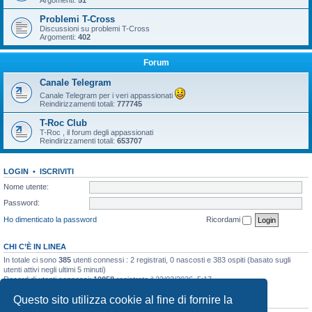
Argomenti:
51
Problemi T-Cross
Discussioni su problemi T-Cross
Argomenti:
402
Forum
Canale Telegram
Canale Telegram per i veri appassionati
Reindirizzamenti totali:
777745
T-Roc Club
T-Roc , il forum degli appassionati
Reindirizzamenti totali:
653707
LOGIN
•
ISCRIVITI
Nome utente:
Password:
Ho dimenticato la password
Ricordami
CHI C’È IN LINEA
In totale ci sono
385
utenti connessi : 2 registrati, 0 nascosti e 383 ospiti (basato sugli
utenti attivi negli ultimi 5 minuti)
Record di utenti connessi:
10858
registrato il 23/03/2026, 5:17
Questo sito utilizza cookie al fine di fornire la
STATISTICHE