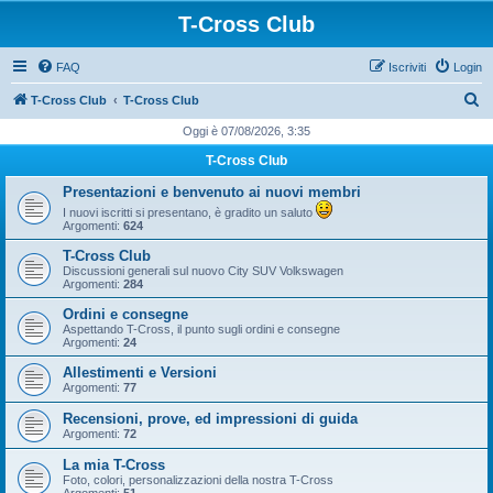
T-Cross Club
FAQ
Iscriviti
Login
C
T-Cross Club
T-Cross Club
e
Oggi è 07/08/2026, 3:35
r
T-Cross Club
c
Presentazioni e benvenuto ai nuovi membri
a
I nuovi iscritti si presentano, è gradito un saluto
Argomenti:
624
T-Cross Club
Discussioni generali sul nuovo City SUV Volkswagen
Argomenti:
284
Ordini e consegne
Aspettando T-Cross, il punto sugli ordini e consegne
Argomenti:
24
Allestimenti e Versioni
Argomenti:
77
Recensioni, prove, ed impressioni di guida
Argomenti:
72
La mia T-Cross
Foto, colori, personalizzazioni della nostra T-Cross