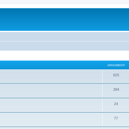
ARGOMENTI
625
284
24
77