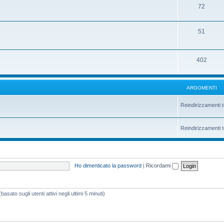
72
51
402
ARGOMENTI
Reindirizzamenti t
Reindirizzamenti t
Ho dimenticato la password
|
Ricordami
asato sugli utenti attivi negli ultimi 5 minuti)