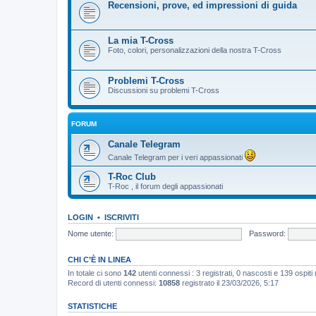
Recensioni, prove, ed impressioni di guida
La mia T-Cross
Foto, colori, personalizzazioni della nostra T-Cross
Problemi T-Cross
Discussioni su problemi T-Cross
FORUM
Canale Telegram
Canale Telegram per i veri appassionati
T-Roc Club
T-Roc , il forum degli appassionati
LOGIN
•
ISCRIVITI
Nome utente:
Password:
CHI C’È IN LINEA
In totale ci sono
142
utenti connessi : 3 registrati, 0 nascosti e 139 ospiti (b
Record di utenti connessi:
10858
registrato il 23/03/2026, 5:17
STATISTICHE