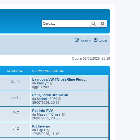
Cerca
Ricerca avanzata
Iscriviti
Login
Oggi è 07/08/2026, 23:19
MESSAGGI
ULTIMO MESSAGGIO
La nuova VW TCrossRline Plus …
2544
V
da
francyg
e
oggi, 17:09
d
i
Re: Quadro strumenti
2231
u
V
da
Michele-1969
l
e
28/07/2026, 10:39
t
d
i
i
Re: Info PVV
347
m
u
V
da
Massy_TCross
o
l
e
26/01/2025, 20:53
m
t
d
e
i
i
Kit Inverno
s
542
m
u
V
da
luigi.1
s
o
l
e
17/05/2026, 11:12
a
m
t
d
g
e