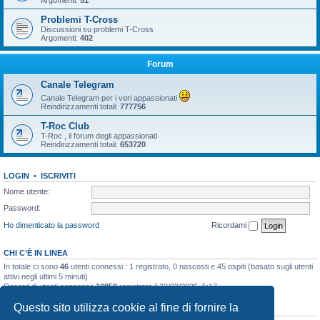
Argomenti:
51
Problemi T-Cross
Discussioni su problemi T-Cross
Argomenti:
402
Forum
Canale Telegram
Canale Telegram per i veri appassionati
Reindirizzamenti totali:
777756
T-Roc Club
T-Roc , il forum degli appassionati
Reindirizzamenti totali:
653720
LOGIN
•
ISCRIVITI
Nome utente:
Password:
Ho dimenticato la password
Ricordami
CHI C’È IN LINEA
In totale ci sono
46
utenti connessi : 1 registrato, 0 nascosti e 45 ospiti (basato sugli utenti
attivi negli ultimi 5 minuti)
Record di utenti connessi:
10858
registrato il 23/03/2026, 5:17
Questo sito utilizza cookie al fine di fornire la
STATISTICHE