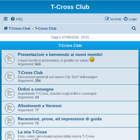
T-Cross Club
FAQ
Iscriviti
Login
C
T-Cross Club
T-Cross Club
e
Oggi è 07/08/2026, 10:01
r
T-Cross Club
c
Presentazioni e benvenuto ai nuovi membri
a
I nuovi iscritti si presentano, è gradito un saluto
Argomenti:
624
T-Cross Club
Discussioni generali sul nuovo City SUV Volkswagen
Argomenti:
284
Ordini e consegne
Aspettando T-Cross, il punto sugli ordini e consegne
Argomenti:
24
Allestimenti e Versioni
Argomenti:
77
Recensioni, prove, ed impressioni di guida
Argomenti:
72
La mia T-Cross
Foto, colori, personalizzazioni della nostra T-Cross