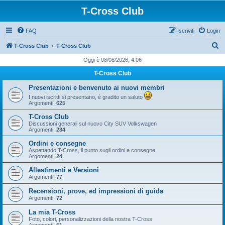
T-Cross Club
FAQ
Iscriviti
Login
C
T-Cross Club
T-Cross Club
e
Oggi è 08/08/2026, 4:06
r
T-Cross Club
c
Presentazioni e benvenuto ai nuovi membri
a
I nuovi iscritti si presentano, è gradito un saluto
Argomenti:
625
T-Cross Club
Discussioni generali sul nuovo City SUV Volkswagen
Argomenti:
284
Ordini e consegne
Aspettando T-Cross, il punto sugli ordini e consegne
Argomenti:
24
Allestimenti e Versioni
Argomenti:
77
Recensioni, prove, ed impressioni di guida
Argomenti:
72
La mia T-Cross
Foto, colori, personalizzazioni della nostra T-Cross