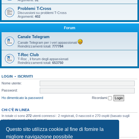
Argomenti:
51
Problemi T-Cross
Discussioni su problemi T-Cross
Argomenti:
402
Forum
Canale Telegram
Canale Telegram per i veri appassionati
Reindirizzamenti totali:
777784
T-Roc Club
T-Roc , il forum degli appassionati
Reindirizzamenti totali:
653750
LOGIN
•
ISCRIVITI
Nome utente:
Password:
Ho dimenticato la password
Ricordami
CHI C’È IN LINEA
In totale ci sono
272
utenti connessi : 2 registrati, 0 nascosti e 270 ospiti (basato sugli
utenti attivi negli ultimi 5 minuti)
Record di utenti connessi:
10858
registrato il 23/03/2026, 5:17
Questo sito utilizza cookie al fine di fornire la
STATISTICHE
migliore navigazione possibile