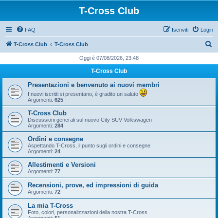
T-Cross Club
FAQ
Iscriviti
Login
C
T-Cross Club
T-Cross Club
e
Oggi è 07/08/2026, 23:48
r
T-Cross Club
c
Presentazioni e benvenuto ai nuovi membri
a
I nuovi iscritti si presentano, è gradito un saluto
Argomenti:
625
T-Cross Club
Discussioni generali sul nuovo City SUV Volkswagen
Argomenti:
284
Ordini e consegne
Aspettando T-Cross, il punto sugli ordini e consegne
Argomenti:
24
Allestimenti e Versioni
Argomenti:
77
Recensioni, prove, ed impressioni di guida
Argomenti:
72
La mia T-Cross
Foto, colori, personalizzazioni della nostra T-Cross