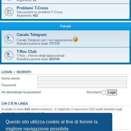
Argomenti:
51
Problemi T-Cross
Discussioni su problemi T-Cross
Argomenti:
402
Forum
Canale Telegram
Canale Telegram per i veri appassionati
Reindirizzamenti totali:
777772
T-Roc Club
T-Roc , il forum degli appassionati
Reindirizzamenti totali:
653743
LOGIN
•
ISCRIVITI
Nome utente:
Password:
Ho dimenticato la password
Ricordami
CHI C’È IN LINEA
In totale ci sono
624
utenti connessi : 2 registrati, 0 nascosti e 622 ospiti (basato sugli
utenti attivi negli ultimi 5 minuti)
Record di utenti connessi:
10858
registrato il 23/03/2026, 5:17
Questo sito utilizza cookie al fine di fornire la
STATISTICHE
migliore navigazione possibile