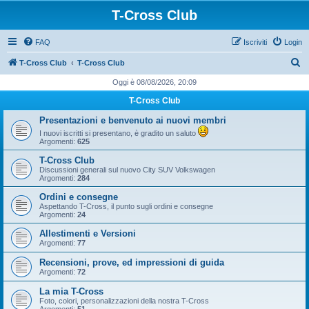
T-Cross Club
FAQ
Iscriviti
Login
C
T-Cross Club
T-Cross Club
e
Oggi è 08/08/2026, 20:09
r
T-Cross Club
c
Presentazioni e benvenuto ai nuovi membri
a
I nuovi iscritti si presentano, è gradito un saluto
Argomenti:
625
T-Cross Club
Discussioni generali sul nuovo City SUV Volkswagen
Argomenti:
284
Ordini e consegne
Aspettando T-Cross, il punto sugli ordini e consegne
Argomenti:
24
Allestimenti e Versioni
Argomenti:
77
Recensioni, prove, ed impressioni di guida
Argomenti:
72
La mia T-Cross
Foto, colori, personalizzazioni della nostra T-Cross