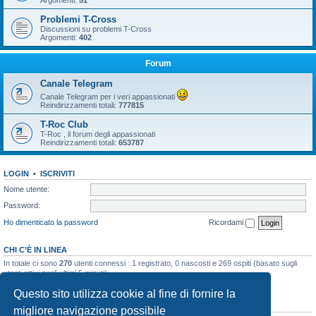
Argomenti:
51
Problemi T-Cross
Discussioni su problemi T-Cross
Argomenti:
402
Forum
Canale Telegram
Canale Telegram per i veri appassionati
Reindirizzamenti totali:
777815
T-Roc Club
T-Roc , il forum degli appassionati
Reindirizzamenti totali:
653787
LOGIN
•
ISCRIVITI
Nome utente:
Password:
Ho dimenticato la password
Ricordami
CHI C’È IN LINEA
In totale ci sono
270
utenti connessi : 1 registrato, 0 nascosti e 269 ospiti (basato sugli
utenti attivi negli ultimi 5 minuti)
Record di utenti connessi:
10858
registrato il 23/03/2026, 5:17
Questo sito utilizza cookie al fine di fornire la
STATISTICHE
migliore navigazione possibile