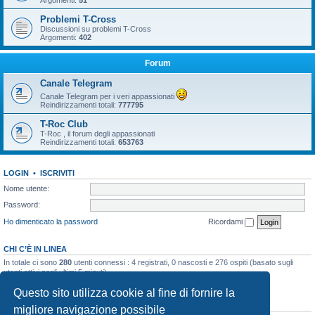
Argomenti:
51
Problemi T-Cross
Discussioni su problemi T-Cross
Argomenti:
402
Forum
Canale Telegram
Canale Telegram per i veri appassionati
Reindirizzamenti totali:
777795
T-Roc Club
T-Roc , il forum degli appassionati
Reindirizzamenti totali:
653763
LOGIN
•
ISCRIVITI
Nome utente:
Password:
Ho dimenticato la password
Ricordami
CHI C’È IN LINEA
In totale ci sono
280
utenti connessi : 4 registrati, 0 nascosti e 276 ospiti (basato sugli
utenti attivi negli ultimi 5 minuti)
Record di utenti connessi:
10858
registrato il 23/03/2026, 5:17
Questo sito utilizza cookie al fine di fornire la
STATISTICHE
migliore navigazione possibile