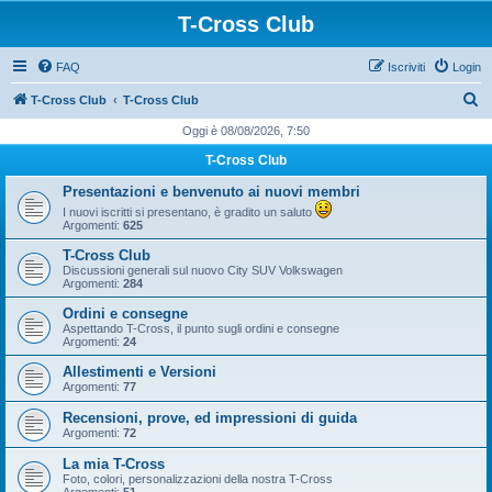
T-Cross Club
FAQ
Iscriviti
Login
C
T-Cross Club
T-Cross Club
e
Oggi è 08/08/2026, 7:50
r
T-Cross Club
c
Presentazioni e benvenuto ai nuovi membri
a
I nuovi iscritti si presentano, è gradito un saluto
Argomenti:
625
T-Cross Club
Discussioni generali sul nuovo City SUV Volkswagen
Argomenti:
284
Ordini e consegne
Aspettando T-Cross, il punto sugli ordini e consegne
Argomenti:
24
Allestimenti e Versioni
Argomenti:
77
Recensioni, prove, ed impressioni di guida
Argomenti:
72
La mia T-Cross
Foto, colori, personalizzazioni della nostra T-Cross