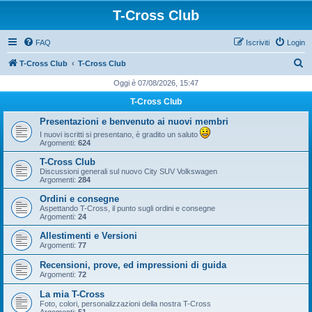
T-Cross Club
FAQ
Iscriviti
Login
C
T-Cross Club
T-Cross Club
e
Oggi è 07/08/2026, 15:47
r
T-Cross Club
c
Presentazioni e benvenuto ai nuovi membri
a
I nuovi iscritti si presentano, è gradito un saluto
Argomenti:
624
T-Cross Club
Discussioni generali sul nuovo City SUV Volkswagen
Argomenti:
284
Ordini e consegne
Aspettando T-Cross, il punto sugli ordini e consegne
Argomenti:
24
Allestimenti e Versioni
Argomenti:
77
Recensioni, prove, ed impressioni di guida
Argomenti:
72
La mia T-Cross
Foto, colori, personalizzazioni della nostra T-Cross