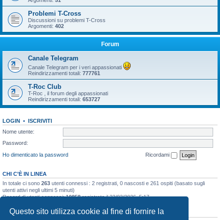
Argomenti:
51
Problemi T-Cross
Discussioni su problemi T-Cross
Argomenti:
402
Forum
Canale Telegram
Canale Telegram per i veri appassionati
Reindirizzamenti totali:
777761
T-Roc Club
T-Roc , il forum degli appassionati
Reindirizzamenti totali:
653727
LOGIN
•
ISCRIVITI
Nome utente:
Password:
Ho dimenticato la password
Ricordami
CHI C’È IN LINEA
In totale ci sono
263
utenti connessi : 2 registrati, 0 nascosti e 261 ospiti (basato sugli
utenti attivi negli ultimi 5 minuti)
Record di utenti connessi:
10858
registrato il 23/03/2026, 5:17
Questo sito utilizza cookie al fine di fornire la
STATISTICHE