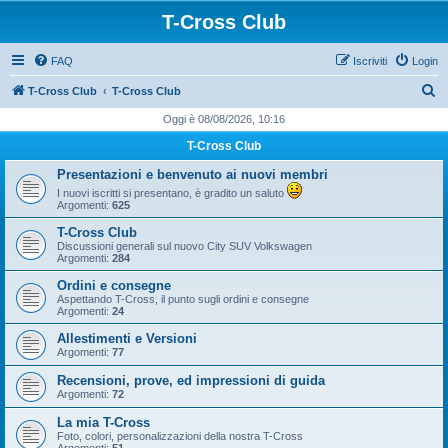
T-Cross Club
FAQ
Iscriviti
Login
C
T-Cross Club
T-Cross Club
e
Oggi è 08/08/2026, 10:16
r
T-Cross Club
c
Presentazioni e benvenuto ai nuovi membri
a
I nuovi iscritti si presentano, è gradito un saluto
Argomenti:
625
T-Cross Club
Discussioni generali sul nuovo City SUV Volkswagen
Argomenti:
284
Ordini e consegne
Aspettando T-Cross, il punto sugli ordini e consegne
Argomenti:
24
Allestimenti e Versioni
Argomenti:
77
Recensioni, prove, ed impressioni di guida
Argomenti:
72
La mia T-Cross
Foto, colori, personalizzazioni della nostra T-Cross