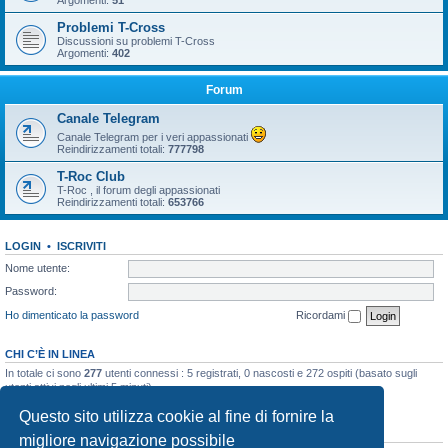
Argomenti:
51
Problemi T-Cross
Discussioni su problemi T-Cross
Argomenti:
402
Forum
Canale Telegram
Canale Telegram per i veri appassionati
Reindirizzamenti totali:
777798
T-Roc Club
T-Roc , il forum degli appassionati
Reindirizzamenti totali:
653766
LOGIN
•
ISCRIVITI
Nome utente:
Password:
Ho dimenticato la password
Ricordami
CHI C’È IN LINEA
In totale ci sono
277
utenti connessi : 5 registrati, 0 nascosti e 272 ospiti (basato sugli
utenti attivi negli ultimi 5 minuti)
Record di utenti connessi:
10858
registrato il 23/03/2026, 5:17
Questo sito utilizza cookie al fine di fornire la
STATISTICHE
migliore navigazione possibile