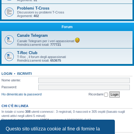
Argomenti:
51
Problemi T-Cross
Discussioni su problemi T-Cross
Argomenti:
402
Forum
Canale Telegram
Canale Telegram per i veri appassionati
Reindirizzamenti totali:
777721
T-Roc Club
T-Roc , il forum degli appassionati
Reindirizzamenti totali:
653675
LOGIN
•
ISCRIVITI
Nome utente:
Password:
Ho dimenticato la password
Ricordami
CHI C’È IN LINEA
In totale ci sono
308
utenti connessi : 3 registrati, 0 nascosti e 305 ospiti (basato sugli
utenti attivi negli ultimi 5 minuti)
Record di utenti connessi:
10858
registrato il 23/03/2026, 5:17
Questo sito utilizza cookie al fine di fornire la
STATISTICHE