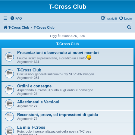
T-Cross Club
FAQ
Iscriviti
Login
C
T-Cross Club
T-Cross Club
e
Oggi è 06/08/2026, 9:36
r
T-Cross Club
c
Presentazioni e benvenuto ai nuovi membri
a
I nuovi iscritti si presentano, è gradito un saluto
Argomenti:
624
T-Cross Club
Discussioni generali sul nuovo City SUV Volkswagen
Argomenti:
284
Ordini e consegne
Aspettando T-Cross, il punto sugli ordini e consegne
Argomenti:
24
Allestimenti e Versioni
Argomenti:
77
Recensioni, prove, ed impressioni di guida
Argomenti:
72
La mia T-Cross
Foto, colori, personalizzazioni della nostra T-Cross