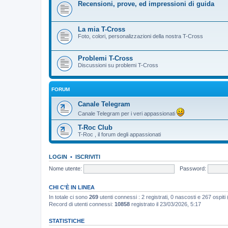
Recensioni, prove, ed impressioni di guida
La mia T-Cross
Foto, colori, personalizzazioni della nostra T-Cross
Problemi T-Cross
Discussioni su problemi T-Cross
FORUM
Canale Telegram
Canale Telegram per i veri appassionati
T-Roc Club
T-Roc , il forum degli appassionati
LOGIN
•
ISCRIVITI
Nome utente:
Password:
CHI C’È IN LINEA
In totale ci sono
269
utenti connessi : 2 registrati, 0 nascosti e 267 ospiti (b
Record di utenti connessi:
10858
registrato il 23/03/2026, 5:17
STATISTICHE