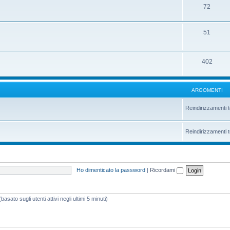
72
51
402
ARGOMENTI
Reindirizzamenti t
Reindirizzamenti t
Ho dimenticato la password
|
Ricordami
asato sugli utenti attivi negli ultimi 5 minuti)