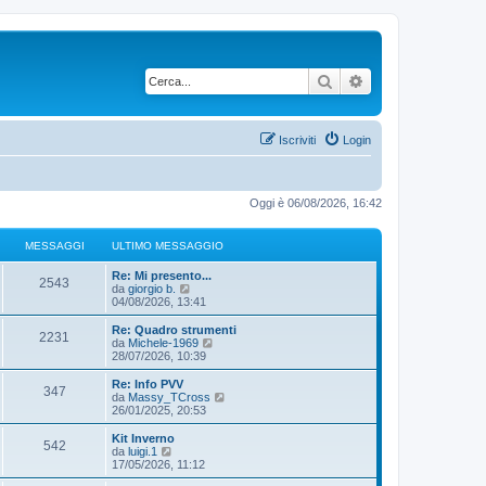
Cerca
Ricerca avanzata
Iscriviti
Login
Oggi è 06/08/2026, 16:42
MESSAGGI
ULTIMO MESSAGGIO
Re: Mi presento...
2543
V
da
giorgio b.
e
04/08/2026, 13:41
d
i
Re: Quadro strumenti
2231
u
V
da
Michele-1969
l
e
28/07/2026, 10:39
t
d
i
i
Re: Info PVV
347
m
u
V
da
Massy_TCross
o
l
e
26/01/2025, 20:53
m
t
d
e
i
i
Kit Inverno
s
542
m
u
V
da
luigi.1
s
o
l
e
17/05/2026, 11:12
a
m
t
d
g
e