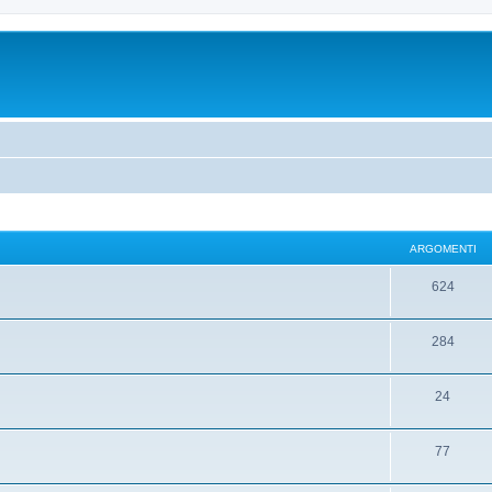
ARGOMENTI
624
284
24
77