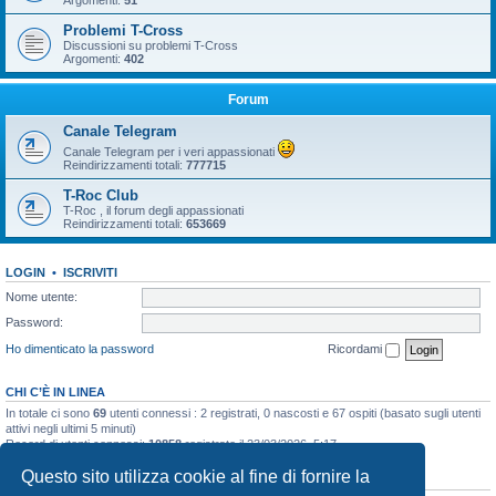
Argomenti:
51
Problemi T-Cross
Discussioni su problemi T-Cross
Argomenti:
402
Forum
Canale Telegram
Canale Telegram per i veri appassionati
Reindirizzamenti totali:
777715
T-Roc Club
T-Roc , il forum degli appassionati
Reindirizzamenti totali:
653669
LOGIN
•
ISCRIVITI
Nome utente:
Password:
Ho dimenticato la password
Ricordami
CHI C’È IN LINEA
In totale ci sono
69
utenti connessi : 2 registrati, 0 nascosti e 67 ospiti (basato sugli utenti
attivi negli ultimi 5 minuti)
Record di utenti connessi:
10858
registrato il 23/03/2026, 5:17
Questo sito utilizza cookie al fine di fornire la
STATISTICHE