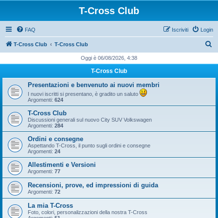
T-Cross Club
FAQ
Iscriviti
Login
C
T-Cross Club
T-Cross Club
e
Oggi è 06/08/2026, 4:38
r
T-Cross Club
c
Presentazioni e benvenuto ai nuovi membri
a
I nuovi iscritti si presentano, è gradito un saluto
Argomenti:
624
T-Cross Club
Discussioni generali sul nuovo City SUV Volkswagen
Argomenti:
284
Ordini e consegne
Aspettando T-Cross, il punto sugli ordini e consegne
Argomenti:
24
Allestimenti e Versioni
Argomenti:
77
Recensioni, prove, ed impressioni di guida
Argomenti:
72
La mia T-Cross
Foto, colori, personalizzazioni della nostra T-Cross