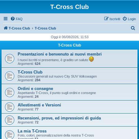
T-Cross Club
FAQ
Iscriviti
Login
C
T-Cross Club
T-Cross Club
e
Oggi è 06/08/2026, 11:53
r
T-Cross Club
c
Presentazioni e benvenuto ai nuovi membri
a
I nuovi iscritti si presentano, è gradito un saluto
Argomenti:
624
T-Cross Club
Discussioni generali sul nuovo City SUV Volkswagen
Argomenti:
284
Ordini e consegne
Aspettando T-Cross, il punto sugli ordini e consegne
Argomenti:
24
Allestimenti e Versioni
Argomenti:
77
Recensioni, prove, ed impressioni di guida
Argomenti:
72
La mia T-Cross
Foto, colori, personalizzazioni della nostra T-Cross