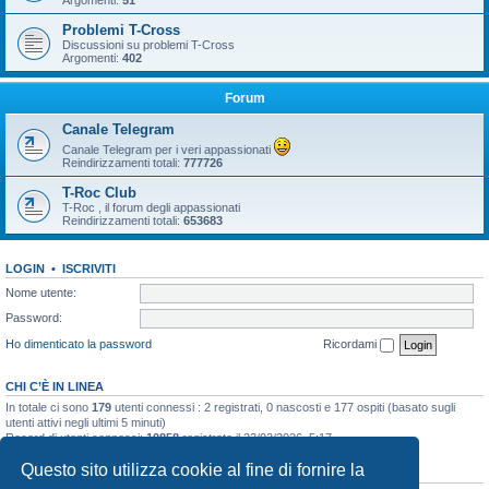
Argomenti:
51
Problemi T-Cross
Discussioni su problemi T-Cross
Argomenti:
402
Forum
Canale Telegram
Canale Telegram per i veri appassionati
Reindirizzamenti totali:
777726
T-Roc Club
T-Roc , il forum degli appassionati
Reindirizzamenti totali:
653683
LOGIN
•
ISCRIVITI
Nome utente:
Password:
Ho dimenticato la password
Ricordami
CHI C’È IN LINEA
In totale ci sono
179
utenti connessi : 2 registrati, 0 nascosti e 177 ospiti (basato sugli
utenti attivi negli ultimi 5 minuti)
Record di utenti connessi:
10858
registrato il 23/03/2026, 5:17
Questo sito utilizza cookie al fine di fornire la
STATISTICHE