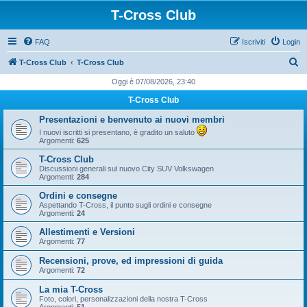
T-Cross Club
FAQ
Iscriviti
Login
C
T-Cross Club
T-Cross Club
e
Oggi è 07/08/2026, 23:40
r
T-Cross Club
c
Presentazioni e benvenuto ai nuovi membri
a
I nuovi iscritti si presentano, è gradito un saluto
Argomenti:
625
T-Cross Club
Discussioni generali sul nuovo City SUV Volkswagen
Argomenti:
284
Ordini e consegne
Aspettando T-Cross, il punto sugli ordini e consegne
Argomenti:
24
Allestimenti e Versioni
Argomenti:
77
Recensioni, prove, ed impressioni di guida
Argomenti:
72
La mia T-Cross
Foto, colori, personalizzazioni della nostra T-Cross