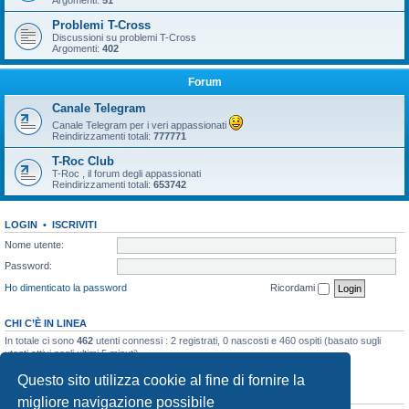
Argomenti:
51
Problemi T-Cross
Discussioni su problemi T-Cross
Argomenti:
402
Forum
Canale Telegram
Canale Telegram per i veri appassionati
Reindirizzamenti totali:
777771
T-Roc Club
T-Roc , il forum degli appassionati
Reindirizzamenti totali:
653742
LOGIN
•
ISCRIVITI
Nome utente:
Password:
Ho dimenticato la password
Ricordami
CHI C’È IN LINEA
In totale ci sono
462
utenti connessi : 2 registrati, 0 nascosti e 460 ospiti (basato sugli
utenti attivi negli ultimi 5 minuti)
Record di utenti connessi:
10858
registrato il 23/03/2026, 5:17
Questo sito utilizza cookie al fine di fornire la
STATISTICHE
migliore navigazione possibile