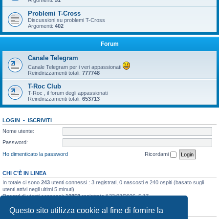
Argomenti:
51
Problemi T-Cross
Discussioni su problemi T-Cross
Argomenti:
402
Forum
Canale Telegram
Canale Telegram per i veri appassionati
Reindirizzamenti totali:
777748
T-Roc Club
T-Roc , il forum degli appassionati
Reindirizzamenti totali:
653713
LOGIN
•
ISCRIVITI
Nome utente:
Password:
Ho dimenticato la password
Ricordami
CHI C’È IN LINEA
In totale ci sono
243
utenti connessi : 3 registrati, 0 nascosti e 240 ospiti (basato sugli
utenti attivi negli ultimi 5 minuti)
Record di utenti connessi:
10858
registrato il 23/03/2026, 5:17
Questo sito utilizza cookie al fine di fornire la
STATISTICHE