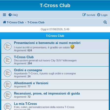
T-Cross Club
FAQ
Iscriviti
Login
C
T-Cross Club
T-Cross Club
e
Oggi è 07/08/2026, 5:49
r
T-Cross Club
c
Presentazioni e benvenuto ai nuovi membri
a
I nuovi iscritti si presentano, è gradito un saluto
Argomenti:
624
T-Cross Club
Discussioni generali sul nuovo City SUV Volkswagen
Argomenti:
284
Ordini e consegne
Aspettando T-Cross, il punto sugli ordini e consegne
Argomenti:
24
Allestimenti e Versioni
Argomenti:
77
Recensioni, prove, ed impressioni di guida
Argomenti:
72
La mia T-Cross
Foto, colori, personalizzazioni della nostra T-Cross