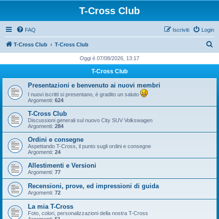
T-Cross Club
FAQ
Iscriviti
Login
C
T-Cross Club
T-Cross Club
e
Oggi è 07/08/2026, 13:17
r
T-Cross Club
c
Presentazioni e benvenuto ai nuovi membri
a
I nuovi iscritti si presentano, è gradito un saluto
Argomenti:
624
T-Cross Club
Discussioni generali sul nuovo City SUV Volkswagen
Argomenti:
284
Ordini e consegne
Aspettando T-Cross, il punto sugli ordini e consegne
Argomenti:
24
Allestimenti e Versioni
Argomenti:
77
Recensioni, prove, ed impressioni di guida
Argomenti:
72
La mia T-Cross
Foto, colori, personalizzazioni della nostra T-Cross