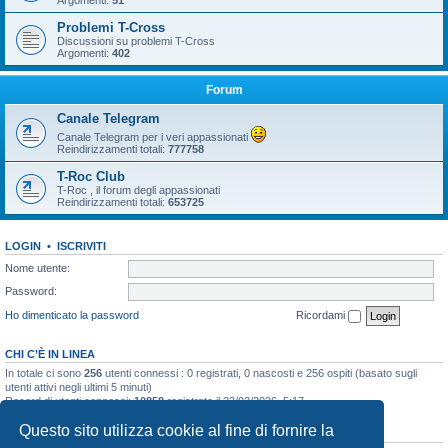
Argomenti:
51
Problemi T-Cross
Discussioni su problemi T-Cross
Argomenti:
402
Forum
Canale Telegram
Canale Telegram per i veri appassionati
Reindirizzamenti totali:
777758
T-Roc Club
T-Roc , il forum degli appassionati
Reindirizzamenti totali:
653725
LOGIN
•
ISCRIVITI
Nome utente:
Password:
Ho dimenticato la password
Ricordami
CHI C’È IN LINEA
In totale ci sono
256
utenti connessi : 0 registrati, 0 nascosti e 256 ospiti (basato sugli
utenti attivi negli ultimi 5 minuti)
Record di utenti connessi:
10858
registrato il 23/03/2026, 5:17
Questo sito utilizza cookie al fine di fornire la
STATISTICHE