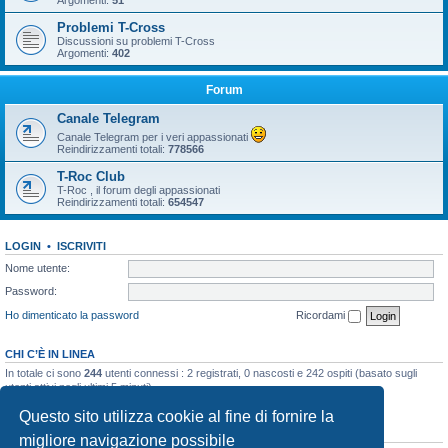
Argomenti:
51
Problemi T-Cross
Discussioni su problemi T-Cross
Argomenti:
402
Forum
Canale Telegram
Canale Telegram per i veri appassionati
Reindirizzamenti totali:
778566
T-Roc Club
T-Roc , il forum degli appassionati
Reindirizzamenti totali:
654547
LOGIN
•
ISCRIVITI
Nome utente:
Password:
Ho dimenticato la password
Ricordami
CHI C’È IN LINEA
In totale ci sono
244
utenti connessi : 2 registrati, 0 nascosti e 242 ospiti (basato sugli
utenti attivi negli ultimi 5 minuti)
Record di utenti connessi:
10858
registrato il 23/03/2026, 5:17
Questo sito utilizza cookie al fine di fornire la
STATISTICHE
migliore navigazione possibile