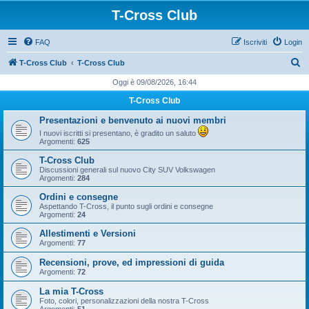
T-Cross Club
FAQ
Iscriviti
Login
C
T-Cross Club
T-Cross Club
e
Oggi è 09/08/2026, 16:44
r
T-Cross Club
c
Presentazioni e benvenuto ai nuovi membri
a
I nuovi iscritti si presentano, è gradito un saluto
Argomenti:
625
T-Cross Club
Discussioni generali sul nuovo City SUV Volkswagen
Argomenti:
284
Ordini e consegne
Aspettando T-Cross, il punto sugli ordini e consegne
Argomenti:
24
Allestimenti e Versioni
Argomenti:
77
Recensioni, prove, ed impressioni di guida
Argomenti:
72
La mia T-Cross
Foto, colori, personalizzazioni della nostra T-Cross