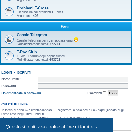
Argomenti:
51
Problemi T-Cross
Discussioni su problemi T-Cross
Argomenti:
402
Forum
Canale Telegram
Canale Telegram per i veri appassionati
Reindirizzamenti totali:
777741
T-Roc Club
T-Roc , il forum degli appassionati
Reindirizzamenti totali:
653701
LOGIN
•
ISCRIVITI
Nome utente:
Password:
Ho dimenticato la password
Ricordami
CHI C’È IN LINEA
In totale ci sono
507
utenti connessi : 1 registrato, 0 nascosti e 506 ospiti (basato sugli
utenti attivi negli ultimi 5 minuti)
Record di utenti connessi:
10858
registrato il 23/03/2026, 5:17
Questo sito utilizza cookie al fine di fornire la
STATISTICHE