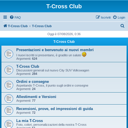
T-Cross Club
FAQ
Iscriviti
Login
C
T-Cross Club
T-Cross Club
e
Oggi è 07/08/2026, 0:36
r
T-Cross Club
c
Presentazioni e benvenuto ai nuovi membri
a
I nuovi iscritti si presentano, è gradito un saluto
Argomenti:
624
T-Cross Club
Discussioni generali sul nuovo City SUV Volkswagen
Argomenti:
284
Ordini e consegne
Aspettando T-Cross, il punto sugli ordini e consegne
Argomenti:
24
Allestimenti e Versioni
Argomenti:
77
Recensioni, prove, ed impressioni di guida
Argomenti:
72
La mia T-Cross
Foto, colori, personalizzazioni della nostra T-Cross