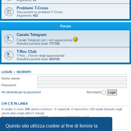
Argomenti:
51
Problemi T-Cross
Discussioni su problemi T-Cross
Argomenti:
402
Forum
Canale Telegram
Canale Telegram per i veri appassionati
Reindirizzamenti totali:
777756
T-Roc Club
T-Roc , il forum degli appassionati
Reindirizzamenti totali:
653720
LOGIN
•
ISCRIVITI
Nome utente:
Password:
Ho dimenticato la password
Ricordami
CHI C’È IN LINEA
In totale ci sono
156
utenti connessi : 6 registrati, 0 nascosti e 150 ospiti (basato sugli
utenti attivi negli ultimi 5 minuti)
Record di utenti connessi:
10858
registrato il 23/03/2026, 5:17
Questo sito utilizza cookie al fine di fornire la
STATISTICHE