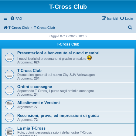
T-Cross Club
FAQ
Iscriviti
Login
C
T-Cross Club
T-Cross Club
e
Oggi è 07/08/2026, 10:16
r
T-Cross Club
c
Presentazioni e benvenuto ai nuovi membri
a
I nuovi iscritti si presentano, è gradito un saluto
Argomenti:
624
T-Cross Club
Discussioni generali sul nuovo City SUV Volkswagen
Argomenti:
284
Ordini e consegne
Aspettando T-Cross, il punto sugli ordini e consegne
Argomenti:
24
Allestimenti e Versioni
Argomenti:
77
Recensioni, prove, ed impressioni di guida
Argomenti:
72
La mia T-Cross
Foto, colori, personalizzazioni della nostra T-Cross