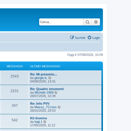
Cerca
Ricerca avanzata
Iscriviti
Login
Oggi è 07/08/2026, 10:09
MESSAGGI
ULTIMO MESSAGGIO
Re: Mi presento...
2543
V
da
giorgio b.
e
04/08/2026, 13:41
d
i
Re: Quadro strumenti
2231
u
V
da
Michele-1969
l
e
28/07/2026, 10:39
t
d
i
i
Re: Info PVV
347
m
u
V
da
Massy_TCross
o
l
e
26/01/2025, 20:53
m
t
d
e
i
i
Kit Inverno
s
542
m
u
V
da
luigi.1
s
o
l
e
17/05/2026, 11:12
a
m
t
d
g
e