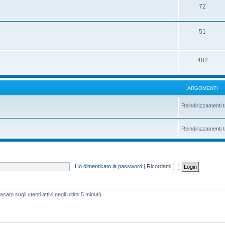
72
51
402
ARGOMENTI
Reindirizzamenti t
Reindirizzamenti t
Ho dimenticato la password
|
Ricordami
ato sugli utenti attivi negli ultimi 5 minuti)