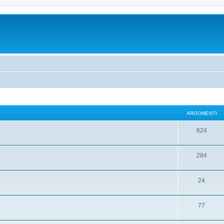
ARGOMENTI
624
284
24
77