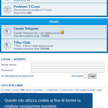
Argomenti:
51
Problemi T-Cross
Discussioni su problemi T-Cross
Argomenti:
402
Forum
Canale Telegram
Canale Telegram per i veri appassionati
Reindirizzamenti totali:
777815
T-Roc Club
T-Roc , il forum degli appassionati
Reindirizzamenti totali:
653788
LOGIN
•
ISCRIVITI
Nome utente:
Password:
Ho dimenticato la password
Ricordami
CHI C’È IN LINEA
In totale ci sono
299
utenti connessi : 1 registrato, 0 nascosti e 298 ospiti (basato sugli
utenti attivi negli ultimi 5 minuti)
Record di utenti connessi:
10858
registrato il 23/03/2026, 5:17
Questo sito utilizza cookie al fine di fornire la
STATISTICHE
migliore navigazione possibile