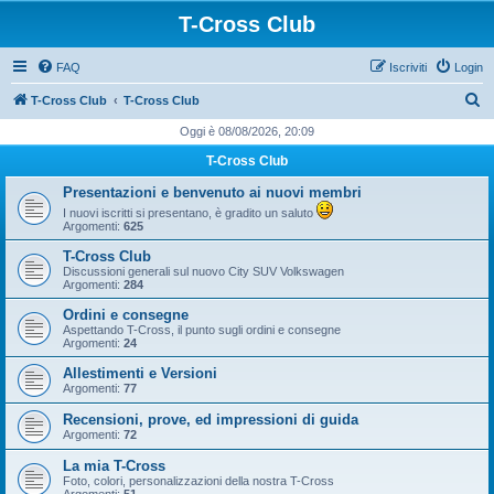
T-Cross Club
FAQ
Iscriviti
Login
C
T-Cross Club
T-Cross Club
e
Oggi è 08/08/2026, 20:09
r
T-Cross Club
c
Presentazioni e benvenuto ai nuovi membri
a
I nuovi iscritti si presentano, è gradito un saluto
Argomenti:
625
T-Cross Club
Discussioni generali sul nuovo City SUV Volkswagen
Argomenti:
284
Ordini e consegne
Aspettando T-Cross, il punto sugli ordini e consegne
Argomenti:
24
Allestimenti e Versioni
Argomenti:
77
Recensioni, prove, ed impressioni di guida
Argomenti:
72
La mia T-Cross
Foto, colori, personalizzazioni della nostra T-Cross