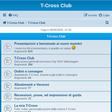
T-Cross Club
FAQ
Iscriviti
Login
C
T-Cross Club
T-Cross Club
e
Oggi è 06/08/2026, 22:00
r
T-Cross Club
c
Presentazioni e benvenuto ai nuovi membri
a
I nuovi iscritti si presentano, è gradito un saluto
Argomenti:
624
T-Cross Club
Discussioni generali sul nuovo City SUV Volkswagen
Argomenti:
284
Ordini e consegne
Aspettando T-Cross, il punto sugli ordini e consegne
Argomenti:
24
Allestimenti e Versioni
Argomenti:
77
Recensioni, prove, ed impressioni di guida
Argomenti:
72
La mia T-Cross
Foto, colori, personalizzazioni della nostra T-Cross