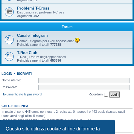
Argomenti:
51
Problemi T-Cross
Discussioni su problemi T-Cross
Argomenti:
402
Forum
Canale Telegram
Canale Telegram per i veri appassionati
Reindirizzamenti totali:
777738
T-Roc Club
T-Roc , il forum degli appassionati
Reindirizzamenti totali:
653696
LOGIN
•
ISCRIVITI
Nome utente:
Password:
Ho dimenticato la password
Ricordami
CHI C’È IN LINEA
In totale ci sono
445
utenti connessi : 2 registrati, 0 nascosti e 443 ospiti (basato sugli
utenti attivi negli ultimi 5 minuti)
Record di utenti connessi:
10858
registrato il 23/03/2026, 5:17
Questo sito utilizza cookie al fine di fornire la
STATISTICHE