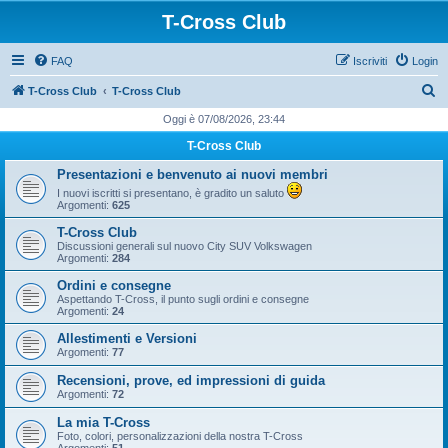
T-Cross Club
FAQ
Iscriviti
Login
C
T-Cross Club
T-Cross Club
e
Oggi è 07/08/2026, 23:44
r
T-Cross Club
c
Presentazioni e benvenuto ai nuovi membri
a
I nuovi iscritti si presentano, è gradito un saluto
Argomenti:
625
T-Cross Club
Discussioni generali sul nuovo City SUV Volkswagen
Argomenti:
284
Ordini e consegne
Aspettando T-Cross, il punto sugli ordini e consegne
Argomenti:
24
Allestimenti e Versioni
Argomenti:
77
Recensioni, prove, ed impressioni di guida
Argomenti:
72
La mia T-Cross
Foto, colori, personalizzazioni della nostra T-Cross