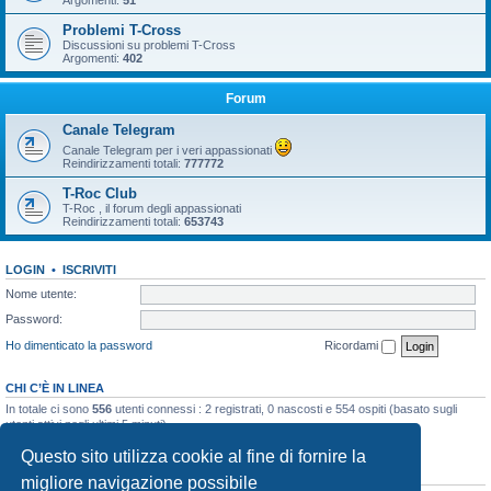
Argomenti:
51
Problemi T-Cross
Discussioni su problemi T-Cross
Argomenti:
402
Forum
Canale Telegram
Canale Telegram per i veri appassionati
Reindirizzamenti totali:
777772
T-Roc Club
T-Roc , il forum degli appassionati
Reindirizzamenti totali:
653743
LOGIN
•
ISCRIVITI
Nome utente:
Password:
Ho dimenticato la password
Ricordami
CHI C’È IN LINEA
In totale ci sono
556
utenti connessi : 2 registrati, 0 nascosti e 554 ospiti (basato sugli
utenti attivi negli ultimi 5 minuti)
Record di utenti connessi:
10858
registrato il 23/03/2026, 5:17
Questo sito utilizza cookie al fine di fornire la
STATISTICHE
migliore navigazione possibile