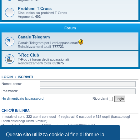
Argomenti:
51
Problemi T-Cross
Discussioni su problemi T-Cross
Argomenti:
402
Forum
Canale Telegram
Canale Telegram per i veri appassionati
Reindirizzamenti totali:
777721
T-Roc Club
T-Roc , il forum degli appassionati
Reindirizzamenti totali:
653675
LOGIN
•
ISCRIVITI
Nome utente:
Password:
Ho dimenticato la password
Ricordami
CHI C’È IN LINEA
In totale ci sono
322
utenti connessi : 4 registrati, 0 nascosti e 318 ospiti (basato sugli
utenti attivi negli ultimi 5 minuti)
Record di utenti connessi:
10858
registrato il 23/03/2026, 5:17
Questo sito utilizza cookie al fine di fornire la
STATISTICHE