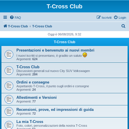
T-Cross Club
FAQ
Iscriviti
Login
C
T-Cross Club
T-Cross Club
e
Oggi è 06/08/2026, 9:32
r
T-Cross Club
c
Presentazioni e benvenuto ai nuovi membri
a
I nuovi iscritti si presentano, è gradito un saluto
Argomenti:
624
T-Cross Club
Discussioni generali sul nuovo City SUV Volkswagen
Argomenti:
284
Ordini e consegne
Aspettando T-Cross, il punto sugli ordini e consegne
Argomenti:
24
Allestimenti e Versioni
Argomenti:
77
Recensioni, prove, ed impressioni di guida
Argomenti:
72
La mia T-Cross
Foto, colori, personalizzazioni della nostra T-Cross