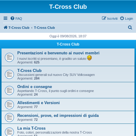
T-Cross Club
FAQ
Iscriviti
Login
C
T-Cross Club
T-Cross Club
e
Oggi è 09/08/2026, 18:07
r
T-Cross Club
c
Presentazioni e benvenuto ai nuovi membri
a
I nuovi iscritti si presentano, è gradito un saluto
Argomenti:
625
T-Cross Club
Discussioni generali sul nuovo City SUV Volkswagen
Argomenti:
284
Ordini e consegne
Aspettando T-Cross, il punto sugli ordini e consegne
Argomenti:
24
Allestimenti e Versioni
Argomenti:
77
Recensioni, prove, ed impressioni di guida
Argomenti:
72
La mia T-Cross
Foto, colori, personalizzazioni della nostra T-Cross