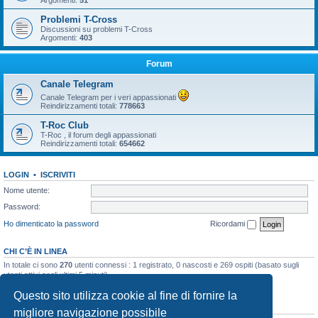
Argomenti:
51
Problemi T-Cross
Discussioni su problemi T-Cross
Argomenti:
403
Forum
Canale Telegram
Canale Telegram per i veri appassionati
Reindirizzamenti totali:
778663
T-Roc Club
T-Roc , il forum degli appassionati
Reindirizzamenti totali:
654662
LOGIN
•
ISCRIVITI
Nome utente:
Password:
Ho dimenticato la password
Ricordami
CHI C’È IN LINEA
In totale ci sono
270
utenti connessi : 1 registrato, 0 nascosti e 269 ospiti (basato sugli
utenti attivi negli ultimi 5 minuti)
Record di utenti connessi:
10858
registrato il 23/03/2026, 5:17
Questo sito utilizza cookie al fine di fornire la
STATISTICHE
migliore navigazione possibile