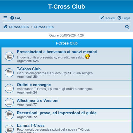
T-Cross Club
FAQ
Iscriviti
Login
C
T-Cross Club
T-Cross Club
e
Oggi è 08/08/2026, 4:26
r
T-Cross Club
c
Presentazioni e benvenuto ai nuovi membri
a
I nuovi iscritti si presentano, è gradito un saluto
Argomenti:
625
T-Cross Club
Discussioni generali sul nuovo City SUV Volkswagen
Argomenti:
284
Ordini e consegne
Aspettando T-Cross, il punto sugli ordini e consegne
Argomenti:
24
Allestimenti e Versioni
Argomenti:
77
Recensioni, prove, ed impressioni di guida
Argomenti:
72
La mia T-Cross
Foto, colori, personalizzazioni della nostra T-Cross