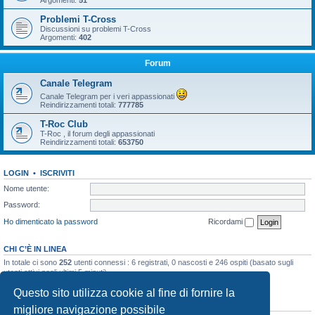
Argomenti:
51
Problemi T-Cross
Discussioni su problemi T-Cross
Argomenti:
402
Forum
Canale Telegram
Canale Telegram per i veri appassionati
Reindirizzamenti totali:
777785
T-Roc Club
T-Roc , il forum degli appassionati
Reindirizzamenti totali:
653750
LOGIN
•
ISCRIVITI
Nome utente:
Password:
Ho dimenticato la password
Ricordami
CHI C’È IN LINEA
In totale ci sono
252
utenti connessi : 6 registrati, 0 nascosti e 246 ospiti (basato sugli
utenti attivi negli ultimi 5 minuti)
Record di utenti connessi:
10858
registrato il 23/03/2026, 5:17
Questo sito utilizza cookie al fine di fornire la
STATISTICHE
migliore navigazione possibile