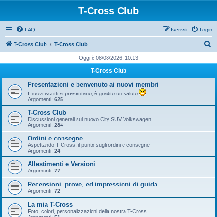
T-Cross Club
FAQ
Iscriviti
Login
C
T-Cross Club
T-Cross Club
e
Oggi è 08/08/2026, 10:13
r
T-Cross Club
c
Presentazioni e benvenuto ai nuovi membri
a
I nuovi iscritti si presentano, è gradito un saluto
Argomenti:
625
T-Cross Club
Discussioni generali sul nuovo City SUV Volkswagen
Argomenti:
284
Ordini e consegne
Aspettando T-Cross, il punto sugli ordini e consegne
Argomenti:
24
Allestimenti e Versioni
Argomenti:
77
Recensioni, prove, ed impressioni di guida
Argomenti:
72
La mia T-Cross
Foto, colori, personalizzazioni della nostra T-Cross