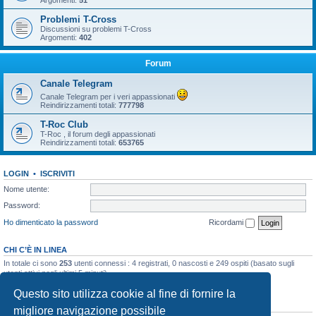
Argomenti:
51
Problemi T-Cross
Discussioni su problemi T-Cross
Argomenti:
402
Forum
Canale Telegram
Canale Telegram per i veri appassionati
Reindirizzamenti totali:
777798
T-Roc Club
T-Roc , il forum degli appassionati
Reindirizzamenti totali:
653765
LOGIN
•
ISCRIVITI
Nome utente:
Password:
Ho dimenticato la password
Ricordami
CHI C’È IN LINEA
In totale ci sono
253
utenti connessi : 4 registrati, 0 nascosti e 249 ospiti (basato sugli
utenti attivi negli ultimi 5 minuti)
Record di utenti connessi:
10858
registrato il 23/03/2026, 5:17
Questo sito utilizza cookie al fine di fornire la
STATISTICHE
migliore navigazione possibile