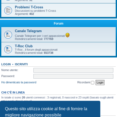
Argomenti:
51
Problemi T-Cross
Discussioni su problemi T-Cross
Argomenti:
402
Forum
Canale Telegram
Canale Telegram per i veri appassionati
Reindirizzamenti totali:
777769
T-Roc Club
T-Roc , il forum degli appassionati
Reindirizzamenti totali:
653738
LOGIN
•
ISCRIVITI
Nome utente:
Password:
Ho dimenticato la password
Ricordami
CHI C’È IN LINEA
In totale ci sono
26
utenti connessi : 3 registrati, 0 nascosti e 23 ospiti (basato sugli utenti
attivi negli ultimi 5 minuti)
Record di utenti connessi:
10858
registrato il 23/03/2026, 5:17
Questo sito utilizza cookie al fine di fornire la
STATISTICHE
migliore navigazione possibile