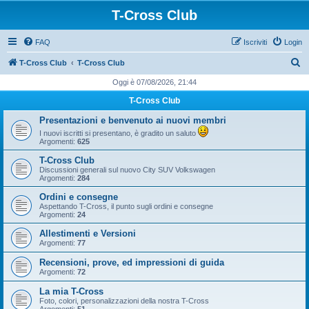
T-Cross Club
FAQ
Iscriviti
Login
C
T-Cross Club
T-Cross Club
e
Oggi è 07/08/2026, 21:44
r
T-Cross Club
c
Presentazioni e benvenuto ai nuovi membri
a
I nuovi iscritti si presentano, è gradito un saluto
Argomenti:
625
T-Cross Club
Discussioni generali sul nuovo City SUV Volkswagen
Argomenti:
284
Ordini e consegne
Aspettando T-Cross, il punto sugli ordini e consegne
Argomenti:
24
Allestimenti e Versioni
Argomenti:
77
Recensioni, prove, ed impressioni di guida
Argomenti:
72
La mia T-Cross
Foto, colori, personalizzazioni della nostra T-Cross