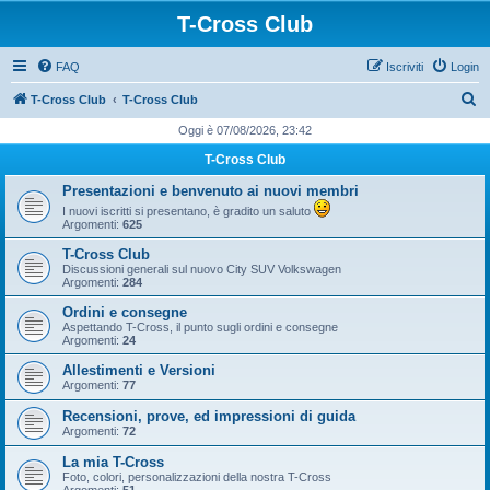
T-Cross Club
FAQ
Iscriviti
Login
C
T-Cross Club
T-Cross Club
e
Oggi è 07/08/2026, 23:42
r
T-Cross Club
c
Presentazioni e benvenuto ai nuovi membri
a
I nuovi iscritti si presentano, è gradito un saluto
Argomenti:
625
T-Cross Club
Discussioni generali sul nuovo City SUV Volkswagen
Argomenti:
284
Ordini e consegne
Aspettando T-Cross, il punto sugli ordini e consegne
Argomenti:
24
Allestimenti e Versioni
Argomenti:
77
Recensioni, prove, ed impressioni di guida
Argomenti:
72
La mia T-Cross
Foto, colori, personalizzazioni della nostra T-Cross