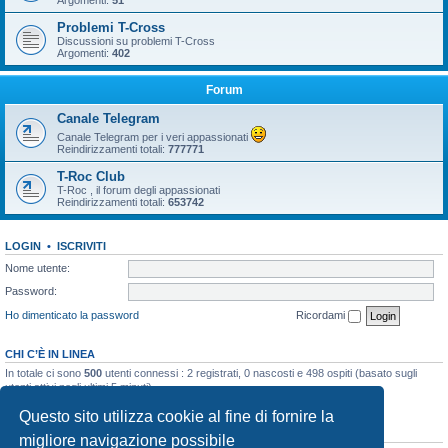
Argomenti:
51
Problemi T-Cross
Discussioni su problemi T-Cross
Argomenti:
402
Forum
Canale Telegram
Canale Telegram per i veri appassionati
Reindirizzamenti totali:
777771
T-Roc Club
T-Roc , il forum degli appassionati
Reindirizzamenti totali:
653742
LOGIN
•
ISCRIVITI
Nome utente:
Password:
Ho dimenticato la password
Ricordami
CHI C’È IN LINEA
In totale ci sono
500
utenti connessi : 2 registrati, 0 nascosti e 498 ospiti (basato sugli
utenti attivi negli ultimi 5 minuti)
Record di utenti connessi:
10858
registrato il 23/03/2026, 5:17
Questo sito utilizza cookie al fine di fornire la
STATISTICHE
migliore navigazione possibile