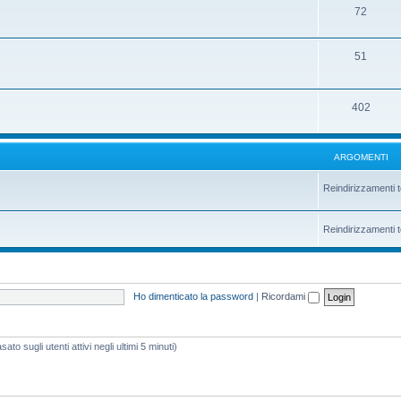
72
51
402
ARGOMENTI
Reindirizzamenti t
Reindirizzamenti t
Ho dimenticato la password
|
Ricordami
ato sugli utenti attivi negli ultimi 5 minuti)