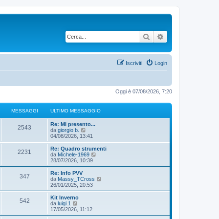
Cerca
Ricerca avanzata
Iscriviti
Login
Oggi è 07/08/2026, 7:20
MESSAGGI
ULTIMO MESSAGGIO
Re: Mi presento...
2543
V
da
giorgio b.
e
04/08/2026, 13:41
d
i
Re: Quadro strumenti
2231
u
V
da
Michele-1969
l
e
28/07/2026, 10:39
t
d
i
i
Re: Info PVV
347
m
u
V
da
Massy_TCross
o
l
e
26/01/2025, 20:53
m
t
d
e
i
i
Kit Inverno
s
542
m
u
V
da
luigi.1
s
o
l
e
17/05/2026, 11:12
a
m
t
d
g
e