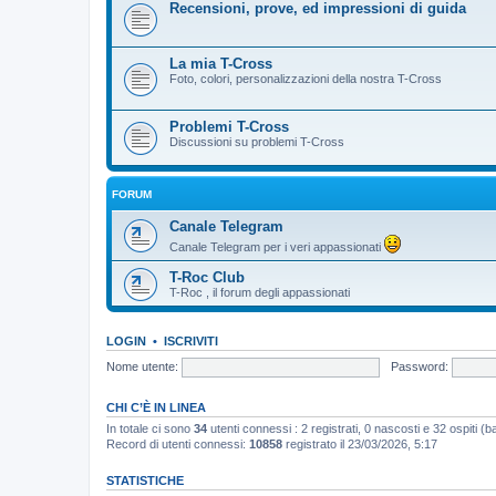
Recensioni, prove, ed impressioni di guida
La mia T-Cross
Foto, colori, personalizzazioni della nostra T-Cross
Problemi T-Cross
Discussioni su problemi T-Cross
FORUM
Canale Telegram
Canale Telegram per i veri appassionati
T-Roc Club
T-Roc , il forum degli appassionati
LOGIN
•
ISCRIVITI
Nome utente:
Password:
CHI C’È IN LINEA
In totale ci sono
34
utenti connessi : 2 registrati, 0 nascosti e 32 ospiti (bas
Record di utenti connessi:
10858
registrato il 23/03/2026, 5:17
STATISTICHE