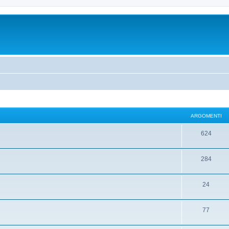
ARGOMENTI
624
284
24
77