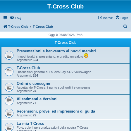
T-Cross Club
FAQ
Iscriviti
Login
C
T-Cross Club
T-Cross Club
e
Oggi è 07/08/2026, 7:48
r
T-Cross Club
c
Presentazioni e benvenuto ai nuovi membri
a
I nuovi iscritti si presentano, è gradito un saluto
Argomenti:
624
T-Cross Club
Discussioni generali sul nuovo City SUV Volkswagen
Argomenti:
284
Ordini e consegne
Aspettando T-Cross, il punto sugli ordini e consegne
Argomenti:
24
Allestimenti e Versioni
Argomenti:
77
Recensioni, prove, ed impressioni di guida
Argomenti:
72
La mia T-Cross
Foto, colori, personalizzazioni della nostra T-Cross