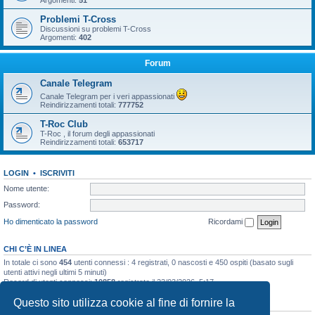
Argomenti:
51
Problemi T-Cross
Discussioni su problemi T-Cross
Argomenti:
402
Forum
Canale Telegram
Canale Telegram per i veri appassionati
Reindirizzamenti totali:
777752
T-Roc Club
T-Roc , il forum degli appassionati
Reindirizzamenti totali:
653717
LOGIN
•
ISCRIVITI
Nome utente:
Password:
Ho dimenticato la password
Ricordami
CHI C’È IN LINEA
In totale ci sono
454
utenti connessi : 4 registrati, 0 nascosti e 450 ospiti (basato sugli
utenti attivi negli ultimi 5 minuti)
Record di utenti connessi:
10858
registrato il 23/03/2026, 5:17
Questo sito utilizza cookie al fine di fornire la
STATISTICHE