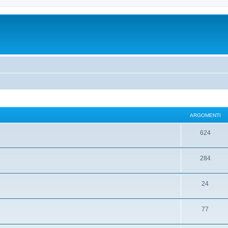
ARGOMENTI
624
284
24
77