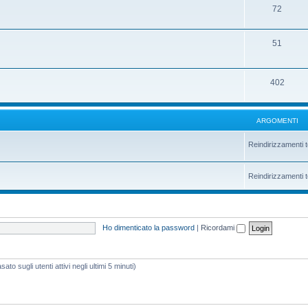
72
51
402
ARGOMENTI
Reindirizzamenti t
Reindirizzamenti t
Ho dimenticato la password
|
Ricordami
ato sugli utenti attivi negli ultimi 5 minuti)