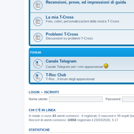
Recensioni, prove, ed impressioni di guida
La mia T-Cross
Foto, colori, personalizzazioni della nostra T-Cross
Problemi T-Cross
Discussioni su problemi T-Cross
FORUM
Canale Telegram
Canale Telegram per i veri appassionati
T-Roc Club
T-Roc , il forum degli appassionati
LOGIN
•
ISCRIVITI
Nome utente:
Password:
CHI C’È IN LINEA
In totale ci sono
43
utenti connessi : 4 registrati, 0 nascosti e 39 ospiti (bas
Record di utenti connessi:
10858
registrato il 23/03/2026, 5:17
STATISTICHE