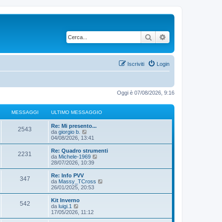
Cerca
Ricerca avanzata
Iscriviti
Login
Oggi è 07/08/2026, 9:16
MESSAGGI
ULTIMO MESSAGGIO
Re: Mi presento...
2543
V
da
giorgio b.
e
04/08/2026, 13:41
d
i
Re: Quadro strumenti
2231
u
V
da
Michele-1969
l
e
28/07/2026, 10:39
t
d
i
i
Re: Info PVV
347
m
u
V
da
Massy_TCross
o
l
e
26/01/2025, 20:53
m
t
d
e
i
i
Kit Inverno
s
542
m
u
V
da
luigi.1
s
o
l
e
17/05/2026, 11:12
a
m
t
d
g
e