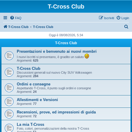
T-Cross Club
FAQ
Iscriviti
Login
C
T-Cross Club
T-Cross Club
e
Oggi è 08/08/2026, 5:34
r
T-Cross Club
c
Presentazioni e benvenuto ai nuovi membri
a
I nuovi iscritti si presentano, è gradito un saluto
Argomenti:
625
T-Cross Club
Discussioni generali sul nuovo City SUV Volkswagen
Argomenti:
284
Ordini e consegne
Aspettando T-Cross, il punto sugli ordini e consegne
Argomenti:
24
Allestimenti e Versioni
Argomenti:
77
Recensioni, prove, ed impressioni di guida
Argomenti:
72
La mia T-Cross
Foto, colori, personalizzazioni della nostra T-Cross