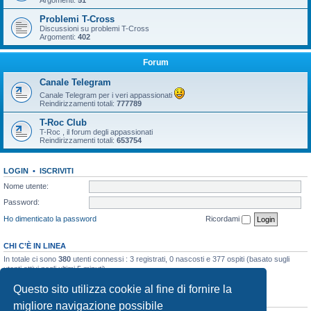
Argomenti:
51
Problemi T-Cross
Discussioni su problemi T-Cross
Argomenti:
402
Forum
Canale Telegram
Canale Telegram per i veri appassionati
Reindirizzamenti totali:
777789
T-Roc Club
T-Roc , il forum degli appassionati
Reindirizzamenti totali:
653754
LOGIN
•
ISCRIVITI
Nome utente:
Password:
Ho dimenticato la password
Ricordami
CHI C’È IN LINEA
In totale ci sono
380
utenti connessi : 3 registrati, 0 nascosti e 377 ospiti (basato sugli
utenti attivi negli ultimi 5 minuti)
Record di utenti connessi:
10858
registrato il 23/03/2026, 5:17
Questo sito utilizza cookie al fine di fornire la
STATISTICHE
migliore navigazione possibile