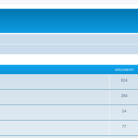
ARGOMENTI
624
284
24
77