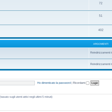
72
51
402
ARGOMENTI
Reindirizzamenti t
Reindirizzamenti t
Ho dimenticato la password
|
Ricordami
asato sugli utenti attivi negli ultimi 5 minuti)