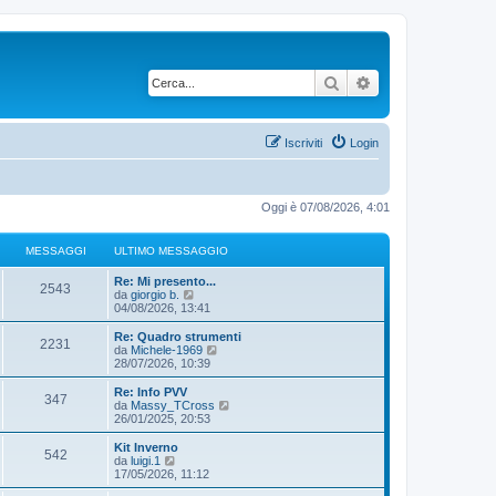
Cerca
Ricerca avanzata
Iscriviti
Login
Oggi è 07/08/2026, 4:01
MESSAGGI
ULTIMO MESSAGGIO
Re: Mi presento...
2543
V
da
giorgio b.
e
04/08/2026, 13:41
d
i
Re: Quadro strumenti
2231
u
V
da
Michele-1969
l
e
28/07/2026, 10:39
t
d
i
i
Re: Info PVV
347
m
u
V
da
Massy_TCross
o
l
e
26/01/2025, 20:53
m
t
d
e
i
i
Kit Inverno
s
542
m
u
V
da
luigi.1
s
o
l
e
17/05/2026, 11:12
a
m
t
d
g
e