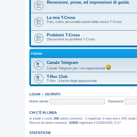
Recensioni, prove, ed impressioni di guida
La mia T-Cross
Foto, colori, personalizzazioni della nostra T-Cross
Problemi T-Cross
Discussioni su problemi T-Cross
FORUM
Canale Telegram
Canale Telegram per i veri appassionati
T-Roc Club
T-Roc , il forum degli appassionati
LOGIN
•
ISCRIVITI
Nome utente:
Password:
CHI C’È IN LINEA
In totale ci sono
268
utenti connessi : 3 registrati, 0 nascosti e 265 ospiti (b
Record di utenti connessi:
10858
registrato il 23/03/2026, 5:17
STATISTICHE