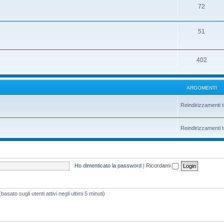
72
51
402
ARGOMENTI
Reindirizzamenti t
Reindirizzamenti t
Ho dimenticato la password
|
Ricordami
asato sugli utenti attivi negli ultimi 5 minuti)