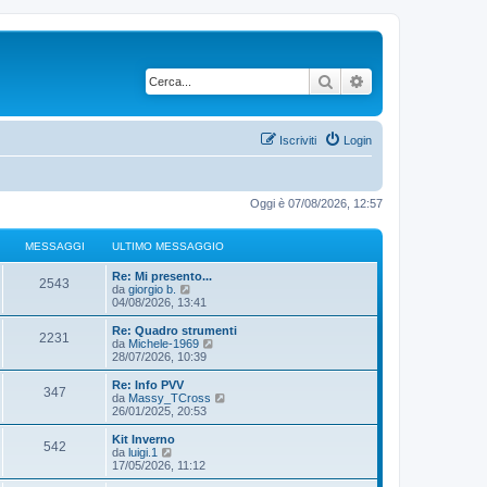
Cerca
Ricerca avanzata
Iscriviti
Login
Oggi è 07/08/2026, 12:57
MESSAGGI
ULTIMO MESSAGGIO
Re: Mi presento...
2543
V
da
giorgio b.
e
04/08/2026, 13:41
d
i
Re: Quadro strumenti
2231
u
V
da
Michele-1969
l
e
28/07/2026, 10:39
t
d
i
i
Re: Info PVV
347
m
u
V
da
Massy_TCross
o
l
e
26/01/2025, 20:53
m
t
d
e
i
i
Kit Inverno
s
542
m
u
V
da
luigi.1
s
o
l
e
17/05/2026, 11:12
a
m
t
d
g
e