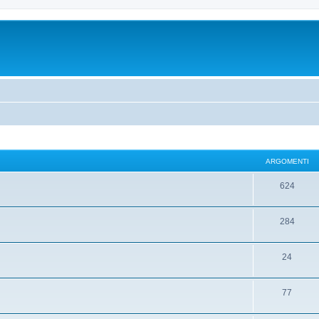
ARGOMENTI
624
284
24
77