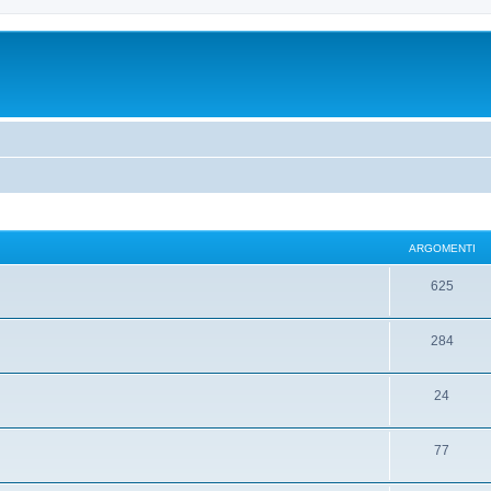
ARGOMENTI
625
284
24
77