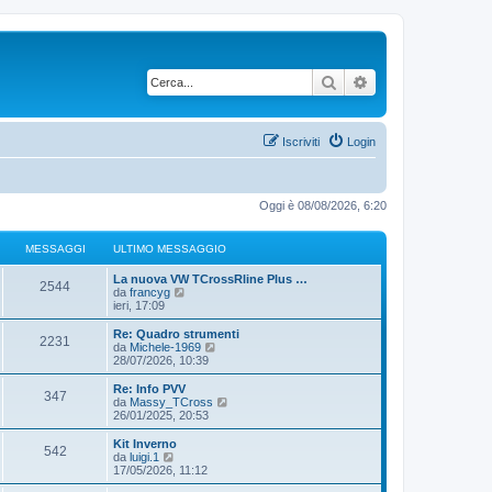
Cerca
Ricerca avanzata
Iscriviti
Login
Oggi è 08/08/2026, 6:20
MESSAGGI
ULTIMO MESSAGGIO
La nuova VW TCrossRline Plus …
2544
V
da
francyg
e
ieri, 17:09
d
i
Re: Quadro strumenti
2231
u
V
da
Michele-1969
l
e
28/07/2026, 10:39
t
d
i
i
Re: Info PVV
347
m
u
V
da
Massy_TCross
o
l
e
26/01/2025, 20:53
m
t
d
e
i
i
Kit Inverno
s
542
m
u
V
da
luigi.1
s
o
l
e
17/05/2026, 11:12
a
m
t
d
g
e