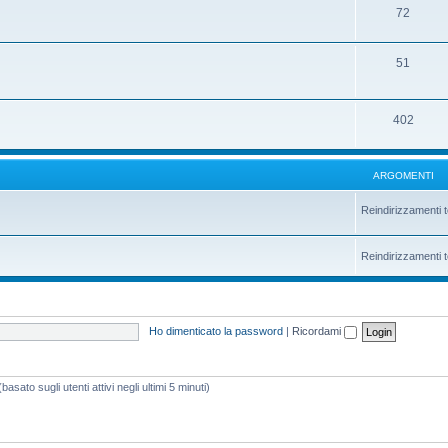
72
51
402
ARGOMENTI
Reindirizzamenti t
Reindirizzamenti t
Ho dimenticato la password
|
Ricordami
asato sugli utenti attivi negli ultimi 5 minuti)