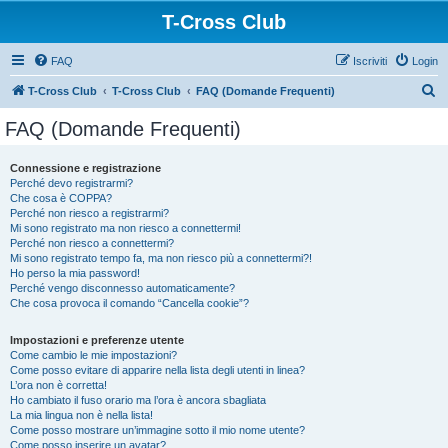
T-Cross Club
FAQ
Iscriviti
Login
C
T-Cross Club
T-Cross Club
FAQ (Domande Frequenti)
e
FAQ (Domande Frequenti)
r
c
Connessione e registrazione
Perché devo registrarmi?
a
Che cosa è COPPA?
Perché non riesco a registrarmi?
Mi sono registrato ma non riesco a connettermi!
Perché non riesco a connettermi?
Mi sono registrato tempo fa, ma non riesco più a connettermi?!
Ho perso la mia password!
Perché vengo disconnesso automaticamente?
Che cosa provoca il comando “Cancella cookie”?
Impostazioni e preferenze utente
Come cambio le mie impostazioni?
Come posso evitare di apparire nella lista degli utenti in linea?
L’ora non è corretta!
Ho cambiato il fuso orario ma l’ora è ancora sbagliata
La mia lingua non è nella lista!
Come posso mostrare un’immagine sotto il mio nome utente?
Come posso inserire un avatar?