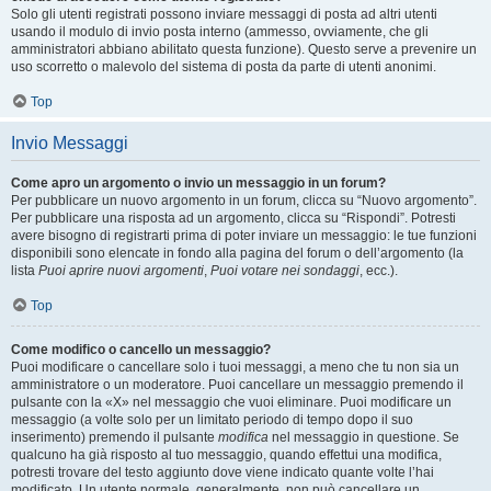
Solo gli utenti registrati possono inviare messaggi di posta ad altri utenti
usando il modulo di invio posta interno (ammesso, ovviamente, che gli
amministratori abbiano abilitato questa funzione). Questo serve a prevenire un
uso scorretto o malevolo del sistema di posta da parte di utenti anonimi.
Top
Invio Messaggi
Come apro un argomento o invio un messaggio in un forum?
Per pubblicare un nuovo argomento in un forum, clicca su “Nuovo argomento”.
Per pubblicare una risposta ad un argomento, clicca su “Rispondi”. Potresti
avere bisogno di registrarti prima di poter inviare un messaggio: le tue funzioni
disponibili sono elencate in fondo alla pagina del forum o dell’argomento (la
lista
Puoi aprire nuovi argomenti
,
Puoi votare nei sondaggi
, ecc.).
Top
Come modifico o cancello un messaggio?
Puoi modificare o cancellare solo i tuoi messaggi, a meno che tu non sia un
amministratore o un moderatore. Puoi cancellare un messaggio premendo il
pulsante con la «X» nel messaggio che vuoi eliminare. Puoi modificare un
messaggio (a volte solo per un limitato periodo di tempo dopo il suo
inserimento) premendo il pulsante
modifica
nel messaggio in questione. Se
qualcuno ha già risposto al tuo messaggio, quando effettui una modifica,
potresti trovare del testo aggiunto dove viene indicato quante volte l’hai
modificato. Un utente normale, generalmente, non può cancellare un