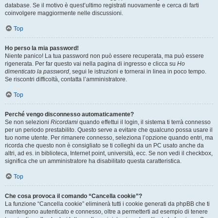
database. Se il motivo è quest’ultimo registrati nuovamente e cerca di farti
coinvolgere maggiormente nelle discussioni.
Top
Ho perso la mia password!
Niente panico! La tua password non può essere recuperata, ma può essere
rigenerata. Per far questo vai nella pagina di ingresso e clicca su
Ho
dimenticato la password
, segui le istruzioni e tornerai in linea in poco tempo.
Se riscontri difficoltà, contatta l’amministratore.
Top
Perché vengo disconnesso automaticamente?
Se non selezioni
Ricordami
quando effettui il login, il sistema ti terrà connesso
per un periodo prestabilito. Questo serve a evitare che qualcuno possa usare il
tuo nome utente. Per rimanere connesso, seleziona l’opzione quando entri, ma
ricorda che questo non è consigliato se ti colleghi da un PC usato anche da
altri, ad es. in biblioteca, Internet point, università, ecc. Se non vedi il checkbox,
significa che un amministratore ha disabilitato questa caratteristica.
Top
Che cosa provoca il comando “Cancella cookie”?
La funzione “Cancella cookie” eliminerà tutti i cookie generati da phpBB che ti
mantengono autenticato e connesso, oltre a permetterti ad esempio di tenere