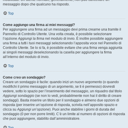
messaggio dopo che qualcuno ha risposto.
Top
Come aggiungo una firma ai miei messaggi?
Per aggiungere una firma ad un messaggio devi prima crearne una tramite il
Pannello di Controllo Utente. Una volta creata, è possibile selezionare
l’opzione
Aggiungi la firma
nel modulo di invio. È inoltre possibile aggiungere
una firma a tutti i tuoi messaggi selezionando l’apposita voce nel Pannello di
Controllo Utente. Se lo si fa, è possibile evitare che una firma venga aggiunta
ai singoli messaggi deselezionando la casella per aggiungere la firma
all’interno del modulo di invio.
Top
Come creo un sondaggio?
Creare un sondaggio è facile: quando inizi un nuovo argomento (o quando
modifichi il primo messaggio di un argomento, se ti è permesso) dovresti
vedere, sotto lo spazio per l’inserimento del messaggio, un riquadro dal titolo
Aggiungi sondaggio
(se non lo vedi, probabilmente non hai il diritto di creare
sondaggi). Basta inserire un titolo per il sondaggio e almeno due opzioni di
risposta (per inserire un’opzione di risposta, scrivila nell’apposito spazio e
clicca su
Aggiungi un’opzione
). Puoi anche stabilire i giorni di durata del
sondaggio (0 per non porre limiti). C’è un limite al numero di opzioni di risposta
che puoi aggiungere, stabilito dall’amministratore.
Top