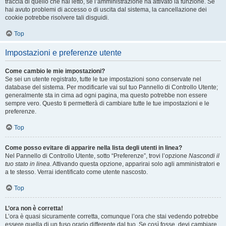
traccia di quello che hai letto, se l’amministrazione ha attivato la funzione. Se
hai avuto problemi di accesso o di uscita dal sistema, la cancellazione dei
cookie potrebbe risolvere tali disguidi.
Top
Impostazioni e preferenze utente
Come cambio le mie impostazioni?
Se sei un utente registrato, tutte le tue impostazioni sono conservate nel
database del sistema. Per modificarle vai sul tuo Pannello di Controllo Utente;
generalmente sta in cima ad ogni pagina, ma questo potrebbe non essere
sempre vero. Questo ti permetterà di cambiare tutte le tue impostazioni e le
preferenze.
Top
Come posso evitare di apparire nella lista degli utenti in linea?
Nel Pannello di Controllo Utente, sotto “Preferenze”, trovi l’opzione
Nascondi il
tuo stato in linea
. Attivando questa opzione, apparirai solo agli amministratori e
a te stesso. Verrai identificato come utente nascosto.
Top
L’ora non è corretta!
L’ora è quasi sicuramente corretta, comunque l’ora che stai vedendo potrebbe
essere quella di un fuso orario differente dal tuo. Se così fosse, devi cambiare