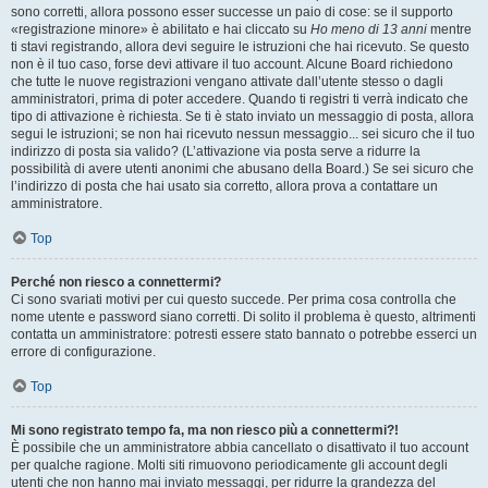
sono corretti, allora possono esser successe un paio di cose: se il supporto
«registrazione minore» è abilitato e hai cliccato su
Ho meno di 13 anni
mentre
ti stavi registrando, allora devi seguire le istruzioni che hai ricevuto. Se questo
non è il tuo caso, forse devi attivare il tuo account. Alcune Board richiedono
che tutte le nuove registrazioni vengano attivate dall’utente stesso o dagli
amministratori, prima di poter accedere. Quando ti registri ti verrà indicato che
tipo di attivazione è richiesta. Se ti è stato inviato un messaggio di posta, allora
segui le istruzioni; se non hai ricevuto nessun messaggio... sei sicuro che il tuo
indirizzo di posta sia valido? (L’attivazione via posta serve a ridurre la
possibilità di avere utenti anonimi che abusano della Board.) Se sei sicuro che
l’indirizzo di posta che hai usato sia corretto, allora prova a contattare un
amministratore.
Top
Perché non riesco a connettermi?
Ci sono svariati motivi per cui questo succede. Per prima cosa controlla che
nome utente e password siano corretti. Di solito il problema è questo, altrimenti
contatta un amministratore: potresti essere stato bannato o potrebbe esserci un
errore di configurazione.
Top
Mi sono registrato tempo fa, ma non riesco più a connettermi?!
È possibile che un amministratore abbia cancellato o disattivato il tuo account
per qualche ragione. Molti siti rimuovono periodicamente gli account degli
utenti che non hanno mai inviato messaggi, per ridurre la grandezza del