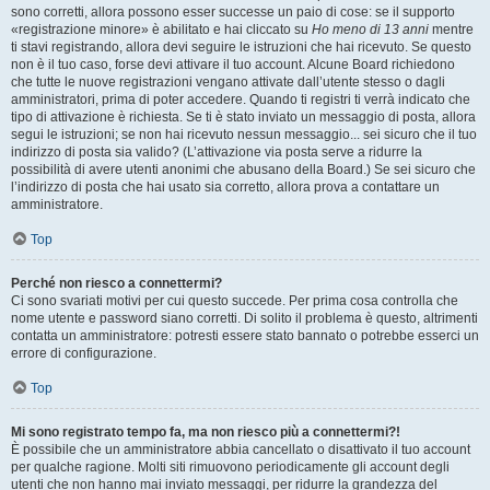
sono corretti, allora possono esser successe un paio di cose: se il supporto
«registrazione minore» è abilitato e hai cliccato su
Ho meno di 13 anni
mentre
ti stavi registrando, allora devi seguire le istruzioni che hai ricevuto. Se questo
non è il tuo caso, forse devi attivare il tuo account. Alcune Board richiedono
che tutte le nuove registrazioni vengano attivate dall’utente stesso o dagli
amministratori, prima di poter accedere. Quando ti registri ti verrà indicato che
tipo di attivazione è richiesta. Se ti è stato inviato un messaggio di posta, allora
segui le istruzioni; se non hai ricevuto nessun messaggio... sei sicuro che il tuo
indirizzo di posta sia valido? (L’attivazione via posta serve a ridurre la
possibilità di avere utenti anonimi che abusano della Board.) Se sei sicuro che
l’indirizzo di posta che hai usato sia corretto, allora prova a contattare un
amministratore.
Top
Perché non riesco a connettermi?
Ci sono svariati motivi per cui questo succede. Per prima cosa controlla che
nome utente e password siano corretti. Di solito il problema è questo, altrimenti
contatta un amministratore: potresti essere stato bannato o potrebbe esserci un
errore di configurazione.
Top
Mi sono registrato tempo fa, ma non riesco più a connettermi?!
È possibile che un amministratore abbia cancellato o disattivato il tuo account
per qualche ragione. Molti siti rimuovono periodicamente gli account degli
utenti che non hanno mai inviato messaggi, per ridurre la grandezza del