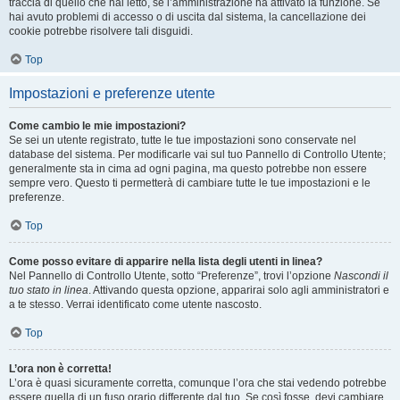
traccia di quello che hai letto, se l’amministrazione ha attivato la funzione. Se
hai avuto problemi di accesso o di uscita dal sistema, la cancellazione dei
cookie potrebbe risolvere tali disguidi.
Top
Impostazioni e preferenze utente
Come cambio le mie impostazioni?
Se sei un utente registrato, tutte le tue impostazioni sono conservate nel
database del sistema. Per modificarle vai sul tuo Pannello di Controllo Utente;
generalmente sta in cima ad ogni pagina, ma questo potrebbe non essere
sempre vero. Questo ti permetterà di cambiare tutte le tue impostazioni e le
preferenze.
Top
Come posso evitare di apparire nella lista degli utenti in linea?
Nel Pannello di Controllo Utente, sotto “Preferenze”, trovi l’opzione
Nascondi il
tuo stato in linea
. Attivando questa opzione, apparirai solo agli amministratori e
a te stesso. Verrai identificato come utente nascosto.
Top
L’ora non è corretta!
L’ora è quasi sicuramente corretta, comunque l’ora che stai vedendo potrebbe
essere quella di un fuso orario differente dal tuo. Se così fosse, devi cambiare