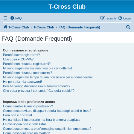
T-Cross Club
FAQ
Iscriviti
Login
C
T-Cross Club
T-Cross Club
FAQ (Domande Frequenti)
e
FAQ (Domande Frequenti)
r
c
Connessione e registrazione
Perché devo registrarmi?
a
Che cosa è COPPA?
Perché non riesco a registrarmi?
Mi sono registrato ma non riesco a connettermi!
Perché non riesco a connettermi?
Mi sono registrato tempo fa, ma non riesco più a connettermi?!
Ho perso la mia password!
Perché vengo disconnesso automaticamente?
Che cosa provoca il comando “Cancella cookie”?
Impostazioni e preferenze utente
Come cambio le mie impostazioni?
Come posso evitare di apparire nella lista degli utenti in linea?
L’ora non è corretta!
Ho cambiato il fuso orario ma l’ora è ancora sbagliata
La mia lingua non è nella lista!
Come posso mostrare un’immagine sotto il mio nome utente?
Come posso inserire un avatar?