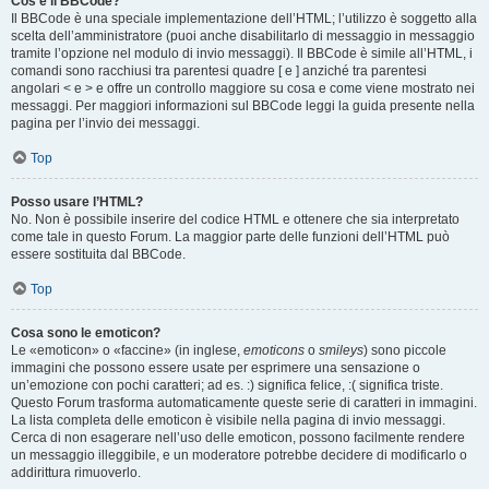
Cos’è il BBCode?
Il BBCode è una speciale implementazione dell’HTML; l’utilizzo è soggetto alla
scelta dell’amministratore (puoi anche disabilitarlo di messaggio in messaggio
tramite l’opzione nel modulo di invio messaggi). Il BBCode è simile all’HTML, i
comandi sono racchiusi tra parentesi quadre [ e ] anziché tra parentesi
angolari < e > e offre un controllo maggiore su cosa e come viene mostrato nei
messaggi. Per maggiori informazioni sul BBCode leggi la guida presente nella
pagina per l’invio dei messaggi.
Top
Posso usare l’HTML?
No. Non è possibile inserire del codice HTML e ottenere che sia interpretato
come tale in questo Forum. La maggior parte delle funzioni dell’HTML può
essere sostituita dal BBCode.
Top
Cosa sono le emoticon?
Le «emoticon» o «faccine» (in inglese,
emoticons
o
smileys
) sono piccole
immagini che possono essere usate per esprimere una sensazione o
un’emozione con pochi caratteri; ad es. :) significa felice, :( significa triste.
Questo Forum trasforma automaticamente queste serie di caratteri in immagini.
La lista completa delle emoticon è visibile nella pagina di invio messaggi.
Cerca di non esagerare nell’uso delle emoticon, possono facilmente rendere
un messaggio illeggibile, e un moderatore potrebbe decidere di modificarlo o
addirittura rimuoverlo.