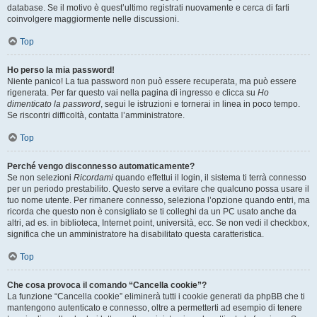
database. Se il motivo è quest’ultimo registrati nuovamente e cerca di farti
coinvolgere maggiormente nelle discussioni.
Top
Ho perso la mia password!
Niente panico! La tua password non può essere recuperata, ma può essere
rigenerata. Per far questo vai nella pagina di ingresso e clicca su
Ho
dimenticato la password
, segui le istruzioni e tornerai in linea in poco tempo.
Se riscontri difficoltà, contatta l’amministratore.
Top
Perché vengo disconnesso automaticamente?
Se non selezioni
Ricordami
quando effettui il login, il sistema ti terrà connesso
per un periodo prestabilito. Questo serve a evitare che qualcuno possa usare il
tuo nome utente. Per rimanere connesso, seleziona l’opzione quando entri, ma
ricorda che questo non è consigliato se ti colleghi da un PC usato anche da
altri, ad es. in biblioteca, Internet point, università, ecc. Se non vedi il checkbox,
significa che un amministratore ha disabilitato questa caratteristica.
Top
Che cosa provoca il comando “Cancella cookie”?
La funzione “Cancella cookie” eliminerà tutti i cookie generati da phpBB che ti
mantengono autenticato e connesso, oltre a permetterti ad esempio di tenere