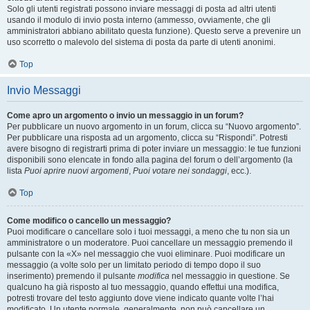
Solo gli utenti registrati possono inviare messaggi di posta ad altri utenti
usando il modulo di invio posta interno (ammesso, ovviamente, che gli
amministratori abbiano abilitato questa funzione). Questo serve a prevenire un
uso scorretto o malevolo del sistema di posta da parte di utenti anonimi.
Top
Invio Messaggi
Come apro un argomento o invio un messaggio in un forum?
Per pubblicare un nuovo argomento in un forum, clicca su “Nuovo argomento”.
Per pubblicare una risposta ad un argomento, clicca su “Rispondi”. Potresti
avere bisogno di registrarti prima di poter inviare un messaggio: le tue funzioni
disponibili sono elencate in fondo alla pagina del forum o dell’argomento (la
lista
Puoi aprire nuovi argomenti
,
Puoi votare nei sondaggi
, ecc.).
Top
Come modifico o cancello un messaggio?
Puoi modificare o cancellare solo i tuoi messaggi, a meno che tu non sia un
amministratore o un moderatore. Puoi cancellare un messaggio premendo il
pulsante con la «X» nel messaggio che vuoi eliminare. Puoi modificare un
messaggio (a volte solo per un limitato periodo di tempo dopo il suo
inserimento) premendo il pulsante
modifica
nel messaggio in questione. Se
qualcuno ha già risposto al tuo messaggio, quando effettui una modifica,
potresti trovare del testo aggiunto dove viene indicato quante volte l’hai
modificato. Un utente normale, generalmente, non può cancellare un