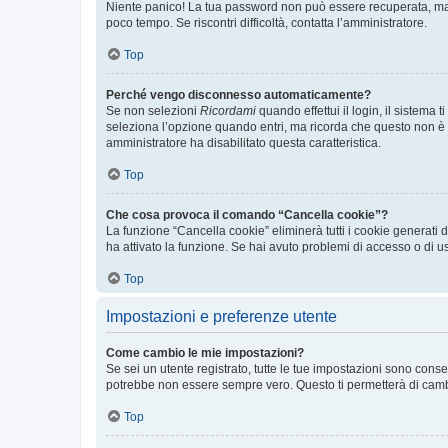
Niente panico! La tua password non può essere recuperata, ma p
poco tempo. Se riscontri difficoltà, contatta l’amministratore.
Top
Perché vengo disconnesso automaticamente?
Se non selezioni
Ricordami
quando effettui il login, il sistem
seleziona l’opzione quando entri, ma ricorda che questo non è con
amministratore ha disabilitato questa caratteristica.
Top
Che cosa provoca il comando “Cancella cookie”?
La funzione “Cancella cookie” eliminerà tutti i cookie generati
ha attivato la funzione. Se hai avuto problemi di accesso o di us
Top
Impostazioni e preferenze utente
Come cambio le mie impostazioni?
Se sei un utente registrato, tutte le tue impostazioni sono con
potrebbe non essere sempre vero. Questo ti permetterà di cambia
Top