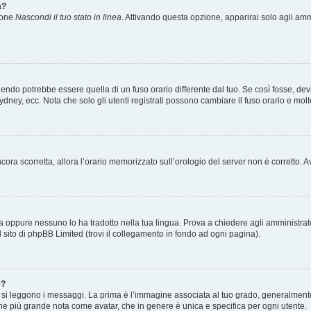
a?
zione
Nascondi il tuo stato in linea
. Attivando questa opzione, apparirai solo agli ammi
ndo potrebbe essere quella di un fuso orario differente dal tuo. Se così fosse, devi 
ydney, ecc. Nota che solo gli utenti registrati possono cambiare il fuso orario e mol
 ancora scorretta, allora l’orario memorizzato sull’orologio del server non è corretto
a oppure nessuno lo ha tradotto nella tua lingua. Prova a chiedere agli amministrator
l sito di phpBB Limited (trovi il collegamento in fondo ad ogni pagina).
e?
 leggono i messaggi. La prima è l’immagine associata al tuo grado, generalmente ha
agine più grande nota come avatar, che in genere è unica e specifica per ogni utente.