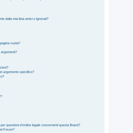
 dalla mia lista amici o ignorati?
 pagina vuota?
i argomenti?
izioni?
un argomento specifico?
co?
d?
 per questioni d’ordine legale concernenti questa Board?
del Forum?