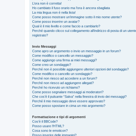
L’ora non è corretta!
Ho cambiato il fuso orario ma l’ora è ancora sbagliata
La mia lingua non è nella lista!
Come posso mostrare un’immagine sotto il mio nome utente?
Come posso inserire un avatar?
Qual è il mio livello e come faccio a cambiarlo?
Perché quando clicco sul collegamento all’indirizzo di posta di un ute
registrato?
Invio Messaggi
Come apro un argomento o invio un messaggio in un forum?
Come modifico o cancello un messaggio?
Come aggiungo una firma ai miei messaggi?
Come creo un sondaggio?
Perché non è possibile aggiungere ulteriori opzioni del sondaggio?
Come modifico o cancello un sondaggio?
Perché non riesco ad accedere a un forum?
Perché non riesco ad aggiungere allegati?
Perché ho ricevuto un richiamo?
Come posso segnalare messaggi ai moderatori?
Che cos’è il pulsante “Salva” nella finestra di invio dei messaggi?
Perché il mio messaggio deve essere approvato?
Come posso spostare in cima un mio argomento?
Formattazione e tipi di argomenti
Cos’è il BBCode?
Posso usare l’HTML?
Cosa sono le emoticon?
Posso inserire delle immagini?