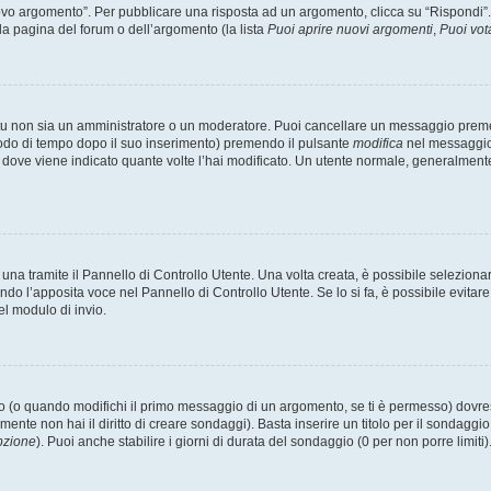
 argomento”. Per pubblicare una risposta ad un argomento, clicca su “Rispondi”. Po
la pagina del forum o dell’argomento (la lista
Puoi aprire nuovi argomenti
,
Puoi vot
 tu non sia un amministratore o un moderatore. Puoi cancellare un messaggio prem
iodo di tempo dopo il suo inserimento) premendo il pulsante
modifica
nel messaggio 
nto dove viene indicato quante volte l’hai modificato. Un utente normale, general
a tramite il Pannello di Controllo Utente. Una volta creata, è possibile seleziona
ndo l’apposita voce nel Pannello di Controllo Utente. Se lo si fa, è possibile evita
el modulo di invio.
(o quando modifichi il primo messaggio di un argomento, se ti è permesso) dovrest
mente non hai il diritto di creare sondaggi). Basta inserire un titolo per il sondaggi
pzione
). Puoi anche stabilire i giorni di durata del sondaggio (0 per non porre limiti