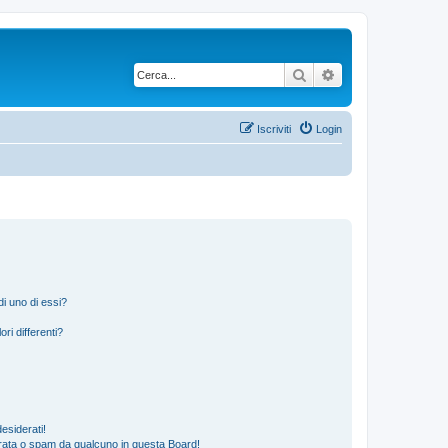
Cerca
Ricerca avanzata
Iscriviti
Login
i uno di essi?
ri differenti?
esiderati!
rata o spam da qualcuno in questa Board!