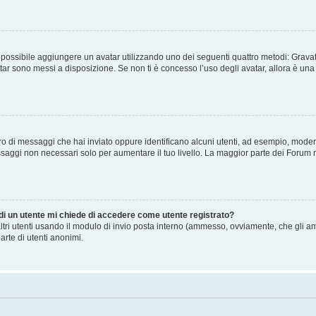
” è possibile aggiungere un avatar utilizzando uno dei seguenti quattro metodi: Gra
atar sono messi a disposizione. Se non ti è concesso l’uso degli avatar, allora è un
mero di messaggi che hai inviato oppure identificano alcuni utenti, ad esempio, mode
ssaggi non necessari solo per aumentare il tuo livello. La maggior parte dei Forum
 di un utente mi chiede di accedere come utente registrato?
altri utenti usando il modulo di invio posta interno (ammesso, ovviamente, che gli a
arte di utenti anonimi.