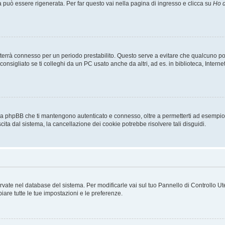
uò essere rigenerata. Per far questo vai nella pagina di ingresso e clicca su
Ho d
a ti terrà connesso per un periodo prestabilito. Questo serve a evitare che qualcuno
sigliato se ti colleghi da un PC usato anche da altri, ad es. in biblioteca, Internet
 da phpBB che ti mantengono autenticato e connesso, oltre a permetterti ad esempio d
cita dal sistema, la cancellazione dei cookie potrebbe risolvere tali disguidi.
servate nel database del sistema. Per modificarle vai sul tuo Pannello di Controllo
re tutte le tue impostazioni e le preferenze.