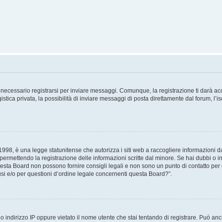
necessario registrarsi per inviare messaggi. Comunque, la registrazione ti darà acce
tica privata, la possibilità di inviare messaggi di posta direttamente dal forum, l’is
98, è una legge statunitense che autorizza i siti web a raccogliere informazioni da 
, permettendo la registrazione delle informazioni scritte dal minore. Se hai dubbi o i
esta Board non possono fornire consigli legali e non sono un punto di contatto per q
i e/o per questioni d’ordine legale concernenti questa Board?”.
 indirizzo IP oppure vietato il nome utente che stai tentando di registrare. Può anch