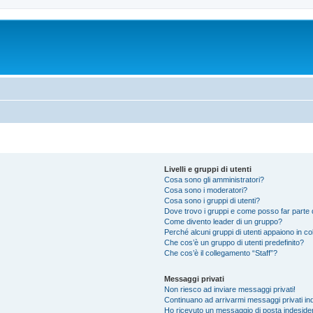
Livelli e gruppi di utenti
Cosa sono gli amministratori?
Cosa sono i moderatori?
Cosa sono i gruppi di utenti?
Dove trovo i gruppi e come posso far parte d
Come divento leader di un gruppo?
Perché alcuni gruppi di utenti appaiono in colo
Che cos’è un gruppo di utenti predefinito?
Che cos’è il collegamento “Staff”?
Messaggi privati
Non riesco ad inviare messaggi privati!
Continuano ad arrivarmi messaggi privati ind
Ho ricevuto un messaggio di posta indeside