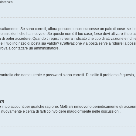
sistenza.
sattamente. Se sono corretti, allora possono esser successe un paio di cose: se il 
le istruzioni che hai ricevuto. Se questo non è il tuo caso, forse devi attivare il tu
di poter accedere. Quando ti registri ti verrà indicato che tipo di attivazione è richi
e il tuo indirizzo di posta sia valido? (L’attivazione via posta serve a ridurre la po
 prova a contattare un amministratore.
ontrolla che nome utente e password siano corretti. Di solito il problema è questo, a
i?!
o il tuo account per qualche ragione. Molti siti rimuovono periodicamente gli accoun
ti nuovamente e cerca di farti coinvolgere maggiormente nelle discussioni.