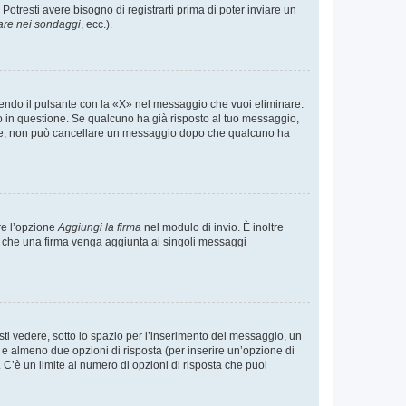
tresti avere bisogno di registrarti prima di poter inviare un
are nei sondaggi
, ecc.).
endo il pulsante con la «X» nel messaggio che vuoi eliminare.
in questione. Se qualcuno ha già risposto al tuo messaggio,
mente, non può cancellare un messaggio dopo che qualcuno ha
re l’opzione
Aggiungi la firma
nel modulo di invio. È inoltre
re che una firma venga aggiunta ai singoli messaggi
i vedere, sotto lo spazio per l’inserimento del messaggio, un
o e almeno due opzioni di risposta (per inserire un’opzione di
). C’è un limite al numero di opzioni di risposta che puoi