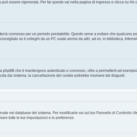
uò essere rigenerata. Per far questo vai nella pagina di ingresso e clicca su
Ho d
a ti terrà connesso per un periodo prestabilito. Questo serve a evitare che qualcuno
sigliato se ti colleghi da un PC usato anche da altri, ad es. in biblioteca, Internet
 da phpBB che ti mantengono autenticato e connesso, oltre a permetterti ad esempio d
cita dal sistema, la cancellazione dei cookie potrebbe risolvere tali disguidi.
servate nel database del sistema. Per modificarle vai sul tuo Pannello di Controllo
re tutte le tue impostazioni e le preferenze.