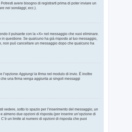
tresti avere bisogno di registrarti prima di poter inviare un
are nei sondaggi
, ecc.).
endo il pulsante con la «X» nel messaggio che vuoi eliminare.
in questione. Se qualcuno ha già risposto al tuo messaggio,
mente, non può cancellare un messaggio dopo che qualcuno ha
re l’opzione
Aggiungi la firma
nel modulo di invio. È inoltre
re che una firma venga aggiunta ai singoli messaggi
i vedere, sotto lo spazio per l’inserimento del messaggio, un
o e almeno due opzioni di risposta (per inserire un’opzione di
). C’è un limite al numero di opzioni di risposta che puoi