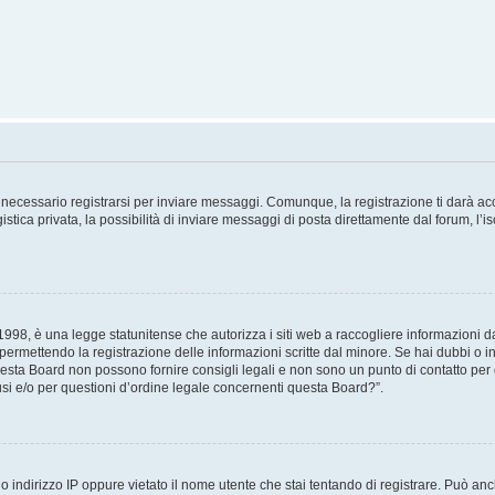
necessario registrarsi per inviare messaggi. Comunque, la registrazione ti darà acce
tica privata, la possibilità di inviare messaggi di posta direttamente dal forum, l’is
98, è una legge statunitense che autorizza i siti web a raccogliere informazioni da 
, permettendo la registrazione delle informazioni scritte dal minore. Se hai dubbi o i
esta Board non possono fornire consigli legali e non sono un punto di contatto per q
i e/o per questioni d’ordine legale concernenti questa Board?”.
 indirizzo IP oppure vietato il nome utente che stai tentando di registrare. Può anch