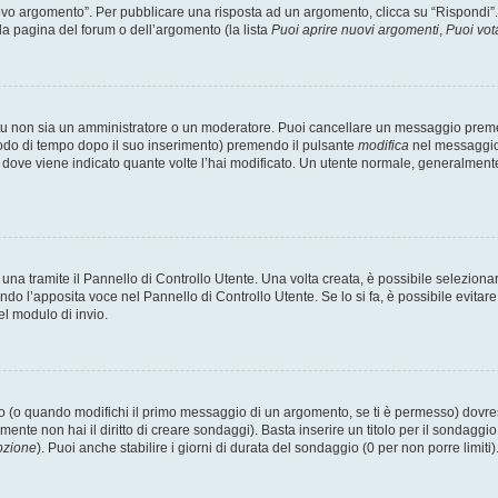
 argomento”. Per pubblicare una risposta ad un argomento, clicca su “Rispondi”. Po
la pagina del forum o dell’argomento (la lista
Puoi aprire nuovi argomenti
,
Puoi vot
 tu non sia un amministratore o un moderatore. Puoi cancellare un messaggio prem
iodo di tempo dopo il suo inserimento) premendo il pulsante
modifica
nel messaggio 
nto dove viene indicato quante volte l’hai modificato. Un utente normale, general
a tramite il Pannello di Controllo Utente. Una volta creata, è possibile seleziona
ndo l’apposita voce nel Pannello di Controllo Utente. Se lo si fa, è possibile evita
el modulo di invio.
(o quando modifichi il primo messaggio di un argomento, se ti è permesso) dovrest
mente non hai il diritto di creare sondaggi). Basta inserire un titolo per il sondaggi
pzione
). Puoi anche stabilire i giorni di durata del sondaggio (0 per non porre limiti