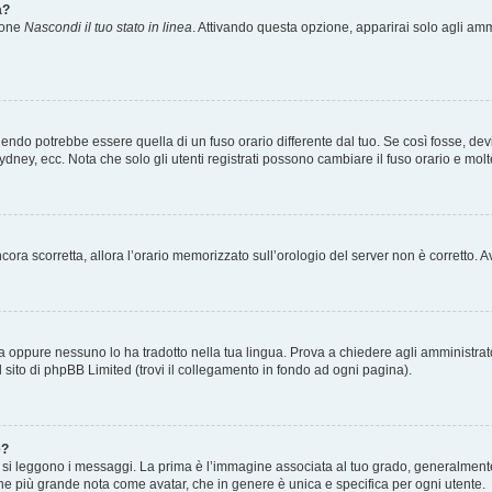
a?
zione
Nascondi il tuo stato in linea
. Attivando questa opzione, apparirai solo agli ammi
ndo potrebbe essere quella di un fuso orario differente dal tuo. Se così fosse, devi 
ydney, ecc. Nota che solo gli utenti registrati possono cambiare il fuso orario e mol
 ancora scorretta, allora l’orario memorizzato sull’orologio del server non è corretto
a oppure nessuno lo ha tradotto nella tua lingua. Prova a chiedere agli amministrator
l sito di phpBB Limited (trovi il collegamento in fondo ad ogni pagina).
e?
 leggono i messaggi. La prima è l’immagine associata al tuo grado, generalmente ha
agine più grande nota come avatar, che in genere è unica e specifica per ogni utente.