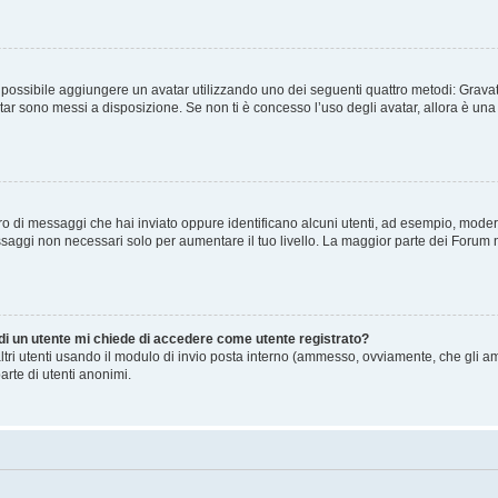
” è possibile aggiungere un avatar utilizzando uno dei seguenti quattro metodi: Gra
atar sono messi a disposizione. Se non ti è concesso l’uso degli avatar, allora è un
mero di messaggi che hai inviato oppure identificano alcuni utenti, ad esempio, mode
ssaggi non necessari solo per aumentare il tuo livello. La maggior parte dei Forum
 di un utente mi chiede di accedere come utente registrato?
altri utenti usando il modulo di invio posta interno (ammesso, ovviamente, che gli a
arte di utenti anonimi.