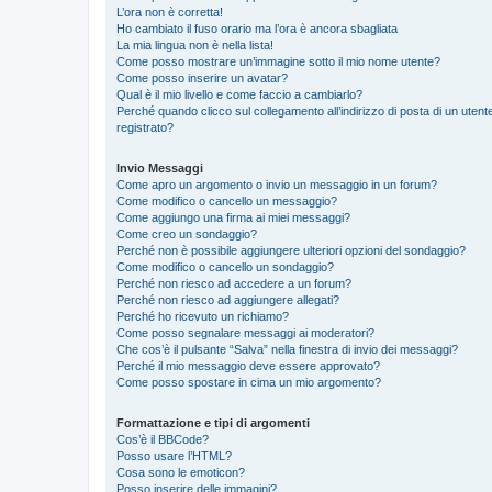
L’ora non è corretta!
Ho cambiato il fuso orario ma l’ora è ancora sbagliata
La mia lingua non è nella lista!
Come posso mostrare un’immagine sotto il mio nome utente?
Come posso inserire un avatar?
Qual è il mio livello e come faccio a cambiarlo?
Perché quando clicco sul collegamento all’indirizzo di posta di un ute
registrato?
Invio Messaggi
Come apro un argomento o invio un messaggio in un forum?
Come modifico o cancello un messaggio?
Come aggiungo una firma ai miei messaggi?
Come creo un sondaggio?
Perché non è possibile aggiungere ulteriori opzioni del sondaggio?
Come modifico o cancello un sondaggio?
Perché non riesco ad accedere a un forum?
Perché non riesco ad aggiungere allegati?
Perché ho ricevuto un richiamo?
Come posso segnalare messaggi ai moderatori?
Che cos’è il pulsante “Salva” nella finestra di invio dei messaggi?
Perché il mio messaggio deve essere approvato?
Come posso spostare in cima un mio argomento?
Formattazione e tipi di argomenti
Cos’è il BBCode?
Posso usare l’HTML?
Cosa sono le emoticon?
Posso inserire delle immagini?