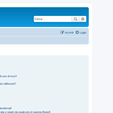
Cerca
Ricerca avanzata
Iscriviti
Login
i uno di essi?
ri differenti?
esiderati!
rata o spam da qualcuno in questa Board!