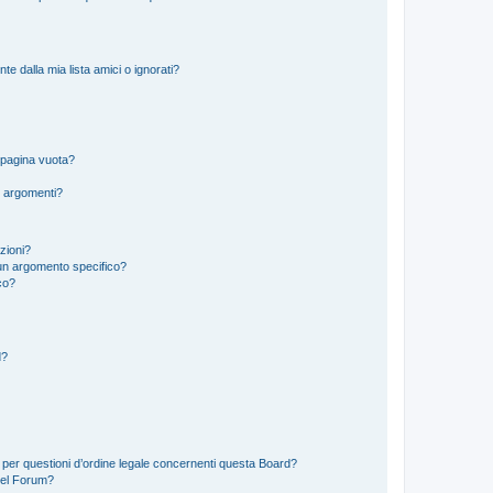
 dalla mia lista amici o ignorati?
 pagina vuota?
i argomenti?
izioni?
un argomento specifico?
co?
d?
 per questioni d’ordine legale concernenti questa Board?
del Forum?