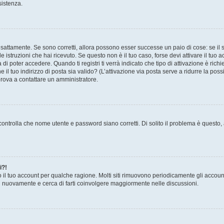
sistenza.
sattamente. Se sono corretti, allora possono esser successe un paio di cose: se il 
le istruzioni che hai ricevuto. Se questo non è il tuo caso, forse devi attivare il tu
di poter accedere. Quando ti registri ti verrà indicato che tipo di attivazione è richi
e il tuo indirizzo di posta sia valido? (L’attivazione via posta serve a ridurre la po
 prova a contattare un amministratore.
ontrolla che nome utente e password siano corretti. Di solito il problema è questo, a
i?!
o il tuo account per qualche ragione. Molti siti rimuovono periodicamente gli accoun
ti nuovamente e cerca di farti coinvolgere maggiormente nelle discussioni.