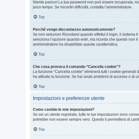
Niente panico! La tua password non può essere recuperata, ma p
poco tempo. Se riscontri difficoltà, contatta l’amministratore.
Top
Perché vengo disconnesso automaticamente?
Se non selezioni
Ricordami
quando effettui il login, il sistem
seleziona l’opzione quando entri, ma ricorda che questo non è con
amministratore ha disabilitato questa caratteristica.
Top
Che cosa provoca il comando “Cancella cookie”?
La funzione “Cancella cookie” eliminerà tutti i cookie generati
ha attivato la funzione. Se hai avuto problemi di accesso o di us
Top
Impostazioni e preferenze utente
Come cambio le mie impostazioni?
Se sei un utente registrato, tutte le tue impostazioni sono con
potrebbe non essere sempre vero. Questo ti permetterà di cambia
Top