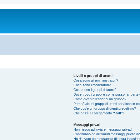
Livelli e gruppi di utenti
Cosa sono gli amministratori?
Cosa sono i moderatori?
Cosa sono i gruppi di utenti?
Dove trovo i gruppi e come posso far parte d
Come divento leader di un gruppo?
Perché alcuni gruppi di utenti appaiono in colo
Che cos’è un gruppo di utenti predefinito?
Che cos’è il collegamento “Staff”?
Messaggi privati
Non riesco ad inviare messaggi privati!
Continuano ad arrivarmi messaggi privati ind
Ho ricevuto un messaggio di posta indeside