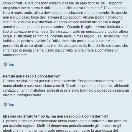
sono corretti, allora possono esser successe un paio di cose: se il supporto
«registrazione minore» è abilitato e hai cliccato su
Ho meno di 13 anni
mentre
ti stavi registrando, allora devi seguire le istruzioni che hai ricevuto. Se questo
non è il tuo caso, forse devi attivare il tuo account. Alcune Board richiedono
che tutte le nuove registrazioni vengano attivate dall’utente stesso o dagli
amministratori, prima di poter accedere. Quando ti registri ti verrà indicato che
tipo di attivazione è richiesta. Se ti è stato inviato un messaggio di posta, allora
segui le istruzioni; se non hai ricevuto nessun messaggio... sei sicuro che il tuo
indirizzo di posta sia valido? (L’attivazione via posta serve a ridurre la
possibilità di avere utenti anonimi che abusano della Board.) Se sei sicuro che
l’indirizzo di posta che hai usato sia corretto, allora prova a contattare un
amministratore.
Top
Perché non riesco a connettermi?
Ci sono svariati motivi per cui questo succede. Per prima cosa controlla che
nome utente e password siano corretti. Di solito il problema è questo, altrimenti
contatta un amministratore: potresti essere stato bannato o potrebbe esserci un
errore di configurazione.
Top
Mi sono registrato tempo fa, ma non riesco più a connettermi?!
È possibile che un amministratore abbia cancellato o disattivato il tuo account
per qualche ragione. Molti siti rimuovono periodicamente gli account degli
utenti che non hanno mai inviato messaggi, per ridurre la grandezza del