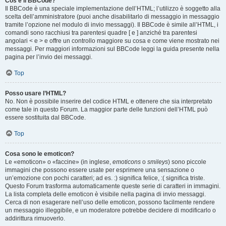
Cos’è il BBCode?
Il BBCode è una speciale implementazione dell’HTML; l’utilizzo è soggetto alla
scelta dell’amministratore (puoi anche disabilitarlo di messaggio in messaggio
tramite l’opzione nel modulo di invio messaggi). Il BBCode è simile all’HTML, i
comandi sono racchiusi tra parentesi quadre [ e ] anziché tra parentesi
angolari < e > e offre un controllo maggiore su cosa e come viene mostrato nei
messaggi. Per maggiori informazioni sul BBCode leggi la guida presente nella
pagina per l’invio dei messaggi.
Top
Posso usare l’HTML?
No. Non è possibile inserire del codice HTML e ottenere che sia interpretato
come tale in questo Forum. La maggior parte delle funzioni dell’HTML può
essere sostituita dal BBCode.
Top
Cosa sono le emoticon?
Le «emoticon» o «faccine» (in inglese,
emoticons
o
smileys
) sono piccole
immagini che possono essere usate per esprimere una sensazione o
un’emozione con pochi caratteri; ad es. :) significa felice, :( significa triste.
Questo Forum trasforma automaticamente queste serie di caratteri in immagini.
La lista completa delle emoticon è visibile nella pagina di invio messaggi.
Cerca di non esagerare nell’uso delle emoticon, possono facilmente rendere
un messaggio illeggibile, e un moderatore potrebbe decidere di modificarlo o
addirittura rimuoverlo.