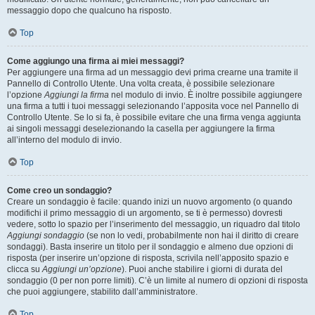
messaggio dopo che qualcuno ha risposto.
Top
Come aggiungo una firma ai miei messaggi?
Per aggiungere una firma ad un messaggio devi prima crearne una tramite il
Pannello di Controllo Utente. Una volta creata, è possibile selezionare
l’opzione
Aggiungi la firma
nel modulo di invio. È inoltre possibile aggiungere
una firma a tutti i tuoi messaggi selezionando l’apposita voce nel Pannello di
Controllo Utente. Se lo si fa, è possibile evitare che una firma venga aggiunta
ai singoli messaggi deselezionando la casella per aggiungere la firma
all’interno del modulo di invio.
Top
Come creo un sondaggio?
Creare un sondaggio è facile: quando inizi un nuovo argomento (o quando
modifichi il primo messaggio di un argomento, se ti è permesso) dovresti
vedere, sotto lo spazio per l’inserimento del messaggio, un riquadro dal titolo
Aggiungi sondaggio
(se non lo vedi, probabilmente non hai il diritto di creare
sondaggi). Basta inserire un titolo per il sondaggio e almeno due opzioni di
risposta (per inserire un’opzione di risposta, scrivila nell’apposito spazio e
clicca su
Aggiungi un’opzione
). Puoi anche stabilire i giorni di durata del
sondaggio (0 per non porre limiti). C’è un limite al numero di opzioni di risposta
che puoi aggiungere, stabilito dall’amministratore.
Top