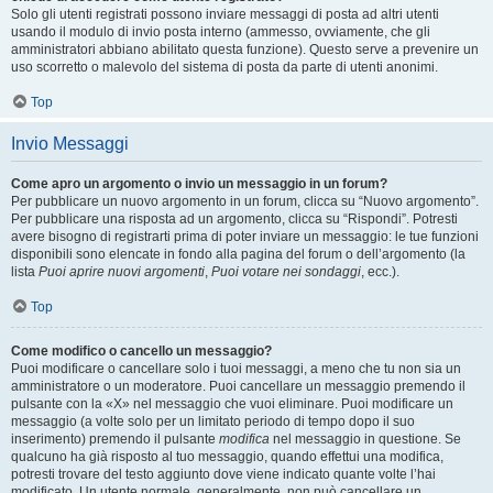
Solo gli utenti registrati possono inviare messaggi di posta ad altri utenti
usando il modulo di invio posta interno (ammesso, ovviamente, che gli
amministratori abbiano abilitato questa funzione). Questo serve a prevenire un
uso scorretto o malevolo del sistema di posta da parte di utenti anonimi.
Top
Invio Messaggi
Come apro un argomento o invio un messaggio in un forum?
Per pubblicare un nuovo argomento in un forum, clicca su “Nuovo argomento”.
Per pubblicare una risposta ad un argomento, clicca su “Rispondi”. Potresti
avere bisogno di registrarti prima di poter inviare un messaggio: le tue funzioni
disponibili sono elencate in fondo alla pagina del forum o dell’argomento (la
lista
Puoi aprire nuovi argomenti
,
Puoi votare nei sondaggi
, ecc.).
Top
Come modifico o cancello un messaggio?
Puoi modificare o cancellare solo i tuoi messaggi, a meno che tu non sia un
amministratore o un moderatore. Puoi cancellare un messaggio premendo il
pulsante con la «X» nel messaggio che vuoi eliminare. Puoi modificare un
messaggio (a volte solo per un limitato periodo di tempo dopo il suo
inserimento) premendo il pulsante
modifica
nel messaggio in questione. Se
qualcuno ha già risposto al tuo messaggio, quando effettui una modifica,
potresti trovare del testo aggiunto dove viene indicato quante volte l’hai
modificato. Un utente normale, generalmente, non può cancellare un