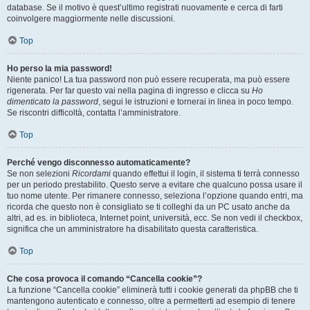
database. Se il motivo è quest’ultimo registrati nuovamente e cerca di farti
coinvolgere maggiormente nelle discussioni.
Top
Ho perso la mia password!
Niente panico! La tua password non può essere recuperata, ma può essere
rigenerata. Per far questo vai nella pagina di ingresso e clicca su
Ho
dimenticato la password
, segui le istruzioni e tornerai in linea in poco tempo.
Se riscontri difficoltà, contatta l’amministratore.
Top
Perché vengo disconnesso automaticamente?
Se non selezioni
Ricordami
quando effettui il login, il sistema ti terrà connesso
per un periodo prestabilito. Questo serve a evitare che qualcuno possa usare il
tuo nome utente. Per rimanere connesso, seleziona l’opzione quando entri, ma
ricorda che questo non è consigliato se ti colleghi da un PC usato anche da
altri, ad es. in biblioteca, Internet point, università, ecc. Se non vedi il checkbox,
significa che un amministratore ha disabilitato questa caratteristica.
Top
Che cosa provoca il comando “Cancella cookie”?
La funzione “Cancella cookie” eliminerà tutti i cookie generati da phpBB che ti
mantengono autenticato e connesso, oltre a permetterti ad esempio di tenere