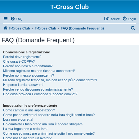
T-Cross Club
FAQ
Iscriviti
Login
C
T-Cross Club
T-Cross Club
FAQ (Domande Frequenti)
e
FAQ (Domande Frequenti)
r
c
Connessione e registrazione
Perché devo registrarmi?
a
Che cosa è COPPA?
Perché non riesco a registrarmi?
Mi sono registrato ma non riesco a connettermi!
Perché non riesco a connettermi?
Mi sono registrato tempo fa, ma non riesco più a connettermi?!
Ho perso la mia password!
Perché vengo disconnesso automaticamente?
Che cosa provoca il comando “Cancella cookie”?
Impostazioni e preferenze utente
Come cambio le mie impostazioni?
Come posso evitare di apparire nella lista degli utenti in linea?
L’ora non è corretta!
Ho cambiato il fuso orario ma l’ora è ancora sbagliata
La mia lingua non è nella lista!
Come posso mostrare un’immagine sotto il mio nome utente?
Come posso inserire un avatar?