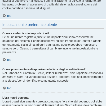
traccia di quello che hai letto, se l’amministrazione ha attivato la funzione. Se
hai avuto problemi di accesso o di uscita dal sistema, la cancellazione dei
cookie potrebbe risolvere tali disguidi.
Top
Impostazioni e preferenze utente
Come cambio le mie impostazioni?
Se sei un utente registrato, tutte le tue impostazioni sono conservate nel
database del sistema. Per modificarle vai sul tuo Pannello di Controllo Utente;
generalmente sta in cima ad ogni pagina, ma questo potrebbe non essere
sempre vero. Questo ti permetterà di cambiare tutte le tue impostazioni e le
preferenze.
Top
Come posso evitare di apparire nella lista degli utenti in linea?
Nel Pannello di Controllo Utente, sotto “Preferenze”, trovi l’opzione
Nascondi il
tuo stato in linea
. Attivando questa opzione, apparirai solo agli amministratori e
a te stesso. Verrai identificato come utente nascosto.
Top
L’ora non è corretta!
L’ora è quasi sicuramente corretta, comunque l’ora che stai vedendo potrebbe
essere quella di un fuso orario differente dal tuo. Se così fosse, devi cambiare