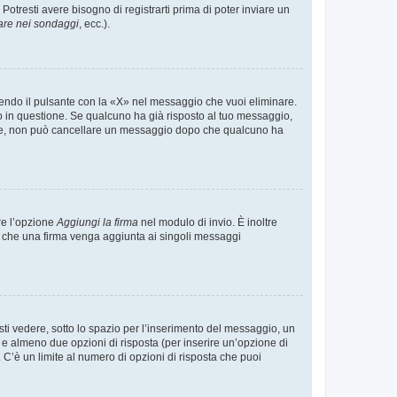
tresti avere bisogno di registrarti prima di poter inviare un
are nei sondaggi
, ecc.).
endo il pulsante con la «X» nel messaggio che vuoi eliminare.
in questione. Se qualcuno ha già risposto al tuo messaggio,
mente, non può cancellare un messaggio dopo che qualcuno ha
re l’opzione
Aggiungi la firma
nel modulo di invio. È inoltre
re che una firma venga aggiunta ai singoli messaggi
i vedere, sotto lo spazio per l’inserimento del messaggio, un
o e almeno due opzioni di risposta (per inserire un’opzione di
). C’è un limite al numero di opzioni di risposta che puoi