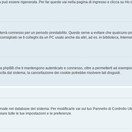
uò essere rigenerata. Per far questo vai nella pagina di ingresso e clicca su
Ho d
a ti terrà connesso per un periodo prestabilito. Questo serve a evitare che qualcuno
sigliato se ti colleghi da un PC usato anche da altri, ad es. in biblioteca, Internet
 da phpBB che ti mantengono autenticato e connesso, oltre a permetterti ad esempio d
cita dal sistema, la cancellazione dei cookie potrebbe risolvere tali disguidi.
servate nel database del sistema. Per modificarle vai sul tuo Pannello di Controllo
re tutte le tue impostazioni e le preferenze.