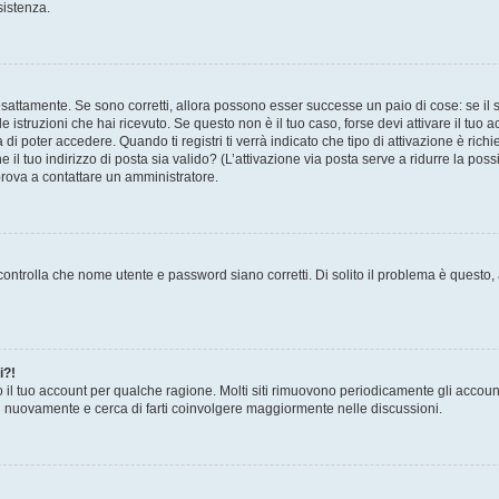
sistenza.
sattamente. Se sono corretti, allora possono esser successe un paio di cose: se il 
le istruzioni che hai ricevuto. Se questo non è il tuo caso, forse devi attivare il tu
di poter accedere. Quando ti registri ti verrà indicato che tipo di attivazione è richi
e il tuo indirizzo di posta sia valido? (L’attivazione via posta serve a ridurre la po
 prova a contattare un amministratore.
ontrolla che nome utente e password siano corretti. Di solito il problema è questo, a
i?!
o il tuo account per qualche ragione. Molti siti rimuovono periodicamente gli accoun
ti nuovamente e cerca di farti coinvolgere maggiormente nelle discussioni.