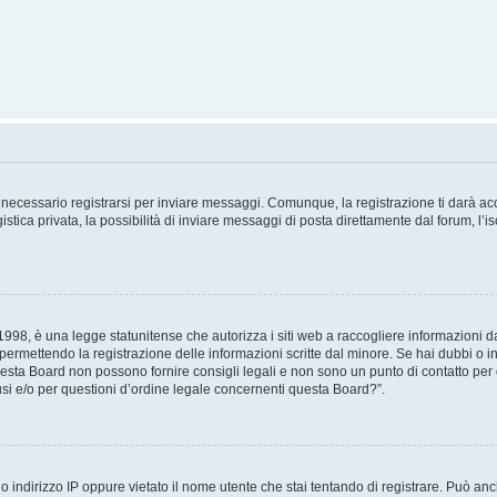
necessario registrarsi per inviare messaggi. Comunque, la registrazione ti darà acce
tica privata, la possibilità di inviare messaggi di posta direttamente dal forum, l’is
98, è una legge statunitense che autorizza i siti web a raccogliere informazioni da 
, permettendo la registrazione delle informazioni scritte dal minore. Se hai dubbi o i
esta Board non possono fornire consigli legali e non sono un punto di contatto per q
i e/o per questioni d’ordine legale concernenti questa Board?”.
 indirizzo IP oppure vietato il nome utente che stai tentando di registrare. Può anch