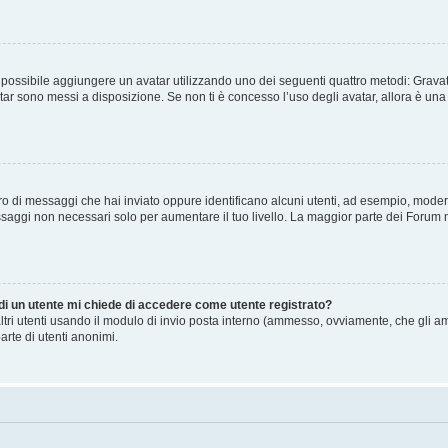
” è possibile aggiungere un avatar utilizzando uno dei seguenti quattro metodi: Gra
atar sono messi a disposizione. Se non ti è concesso l’uso degli avatar, allora è un
mero di messaggi che hai inviato oppure identificano alcuni utenti, ad esempio, mode
ssaggi non necessari solo per aumentare il tuo livello. La maggior parte dei Forum
 di un utente mi chiede di accedere come utente registrato?
altri utenti usando il modulo di invio posta interno (ammesso, ovviamente, che gli a
arte di utenti anonimi.