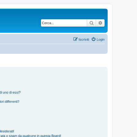
Cerca
Ricerca avanzata
Iscriviti
Login
i uno di essi?
ri differenti?
esiderati!
rata o spam da qualcuno in questa Board!