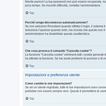
Niente panico! La tua password non può essere recuperata, ma p
poco tempo. Se riscontri difficoltà, contatta l’amministratore.
Top
Perché vengo disconnesso automaticamente?
Se non selezioni
Ricordami
quando effettui il login, il sistem
seleziona l’opzione quando entri, ma ricorda che questo non è con
amministratore ha disabilitato questa caratteristica.
Top
Che cosa provoca il comando “Cancella cookie”?
La funzione “Cancella cookie” eliminerà tutti i cookie generati
ha attivato la funzione. Se hai avuto problemi di accesso o di us
Top
Impostazioni e preferenze utente
Come cambio le mie impostazioni?
Se sei un utente registrato, tutte le tue impostazioni sono con
potrebbe non essere sempre vero. Questo ti permetterà di cambia
Top