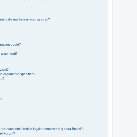
 dalla mia lista amici o ignorati?
 pagina vuota?
i argomenti?
izioni?
un argomento specifico?
co?
d?
 per questioni d’ordine legale concernenti questa Board?
del Forum?