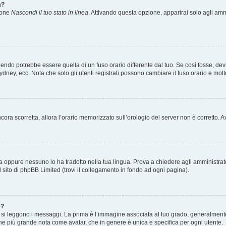
a?
zione
Nascondi il tuo stato in linea
. Attivando questa opzione, apparirai solo agli ammi
ndo potrebbe essere quella di un fuso orario differente dal tuo. Se così fosse, devi 
ydney, ecc. Nota che solo gli utenti registrati possono cambiare il fuso orario e mol
 ancora scorretta, allora l’orario memorizzato sull’orologio del server non è corretto
a oppure nessuno lo ha tradotto nella tua lingua. Prova a chiedere agli amministrator
l sito di phpBB Limited (trovi il collegamento in fondo ad ogni pagina).
e?
 leggono i messaggi. La prima è l’immagine associata al tuo grado, generalmente ha
agine più grande nota come avatar, che in genere è unica e specifica per ogni utente.