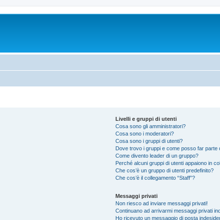
Livelli e gruppi di utenti
Cosa sono gli amministratori?
Cosa sono i moderatori?
Cosa sono i gruppi di utenti?
Dove trovo i gruppi e come posso far parte d
Come divento leader di un gruppo?
Perché alcuni gruppi di utenti appaiono in colo
Che cos’è un gruppo di utenti predefinito?
Che cos’è il collegamento “Staff”?
Messaggi privati
Non riesco ad inviare messaggi privati!
Continuano ad arrivarmi messaggi privati ind
Ho ricevuto un messaggio di posta indeside