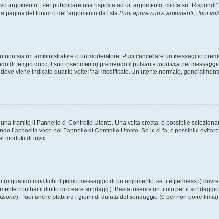
 argomento”. Per pubblicare una risposta ad un argomento, clicca su “Rispondi”. Po
la pagina del forum o dell’argomento (la lista
Puoi aprire nuovi argomenti
,
Puoi vot
 tu non sia un amministratore o un moderatore. Puoi cancellare un messaggio prem
iodo di tempo dopo il suo inserimento) premendo il pulsante
modifica
nel messaggio 
nto dove viene indicato quante volte l’hai modificato. Un utente normale, general
a tramite il Pannello di Controllo Utente. Una volta creata, è possibile seleziona
ndo l’apposita voce nel Pannello di Controllo Utente. Se lo si fa, è possibile evita
el modulo di invio.
(o quando modifichi il primo messaggio di un argomento, se ti è permesso) dovrest
mente non hai il diritto di creare sondaggi). Basta inserire un titolo per il sondaggi
pzione
). Puoi anche stabilire i giorni di durata del sondaggio (0 per non porre limiti