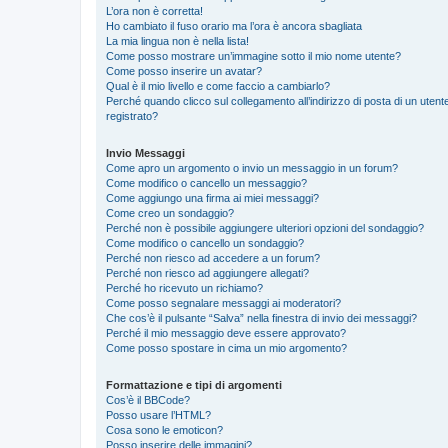
L’ora non è corretta!
Ho cambiato il fuso orario ma l’ora è ancora sbagliata
La mia lingua non è nella lista!
Come posso mostrare un’immagine sotto il mio nome utente?
Come posso inserire un avatar?
Qual è il mio livello e come faccio a cambiarlo?
Perché quando clicco sul collegamento all’indirizzo di posta di un ute
registrato?
Invio Messaggi
Come apro un argomento o invio un messaggio in un forum?
Come modifico o cancello un messaggio?
Come aggiungo una firma ai miei messaggi?
Come creo un sondaggio?
Perché non è possibile aggiungere ulteriori opzioni del sondaggio?
Come modifico o cancello un sondaggio?
Perché non riesco ad accedere a un forum?
Perché non riesco ad aggiungere allegati?
Perché ho ricevuto un richiamo?
Come posso segnalare messaggi ai moderatori?
Che cos’è il pulsante “Salva” nella finestra di invio dei messaggi?
Perché il mio messaggio deve essere approvato?
Come posso spostare in cima un mio argomento?
Formattazione e tipi di argomenti
Cos’è il BBCode?
Posso usare l’HTML?
Cosa sono le emoticon?
Posso inserire delle immagini?